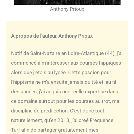
Anthony Prioux
A propos de l’auteur, Anthony Prioux
Natif de Saint-Nazaire en Loire-Atlantique (44), j’ai
commencé à m’intéresser aux courses hippiques
alors que j’étais au lycée. Cette passion pour
l’hippisme ne m’a ensuite jamais quitté et, au fil
des années, j’ai acquis une réelle expertise dans
ce domaine surtout pour les courses au trot, ma
discipline de prédilection. C’est donc tout
naturellement, qu’en 2013, j’ai créé Fréquence
Turf afin de partager gratuitement mes