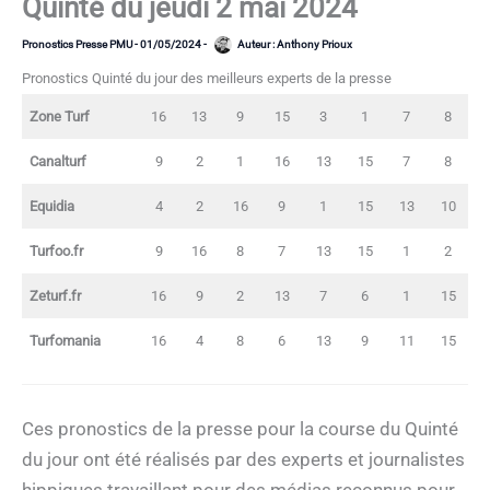
Quinté du jeudi 2 mai 2024
Pronostics Presse PMU
-
01/05/2024
-
Auteur :
Anthony Prioux
Pronostics Quinté du jour des meilleurs experts de la presse
Zone Turf
16
13
9
15
3
1
7
8
Canalturf
9
2
1
16
13
15
7
8
Equidia
4
2
16
9
1
15
13
10
Turfoo.fr
9
16
8
7
13
15
1
2
Zeturf.fr
16
9
2
13
7
6
1
15
Turfomania
16
4
8
6
13
9
11
15
Ces pronostics de la presse pour la course du Quinté
du jour ont été réalisés par des experts et journalistes
hippiques travaillant pour des médias reconnus pour