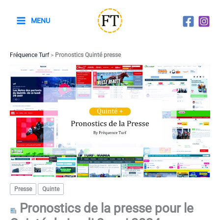
Aller
au
MENU
contenu
Fréquence Turf
>
Pronostics Quinté presse
Presse
Quinte
Pronostics de la presse pour le