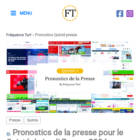
Aller
au
MENU
contenu
Fréquence Turf
>
Pronostics Quinté presse
Presse
Quinte
Pronostics de la presse pour le