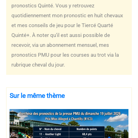
pronostics Quinté. Vous y retrouvez
quotidiennement mon pronostic en huit chevaux
et mes conseils de jeu pour le Tiercé Quarté
Quinté+. À noter qu’il est aussi possible de
recevoir, via un abonnement mensuel, mes
pronostics PMU pour les courses au trot via la
rubrique cheval du jour.
Sur le même thème