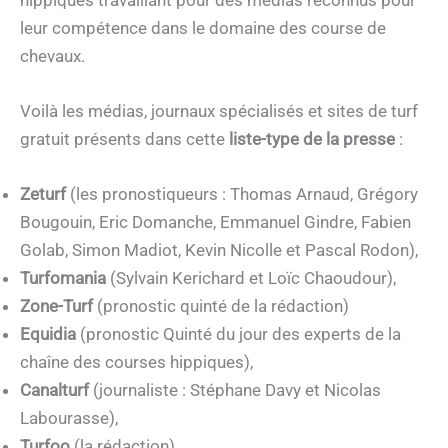
leur compétence dans le domaine des course de
chevaux.
Voilà les médias, journaux spécialisés et sites de turf
gratuit présents dans cette
liste-type de la presse
:
Zeturf
(les pronostiqueurs : Thomas Arnaud, Grégory
Bougouin, Eric Domanche, Emmanuel Gindre, Fabien
Golab, Simon Madiot, Kevin Nicolle et Pascal Rodon),
Turfomania
(Sylvain Kerichard et Loïc Chaoudour),
Zone-Turf
(pronostic quinté de la rédaction)
Equidia
(pronostic Quinté du jour des experts de la
chaîne des courses hippiques),
Canalturf
(journaliste : Stéphane Davy et Nicolas
Labourasse),
Turfoo
(la rédaction)