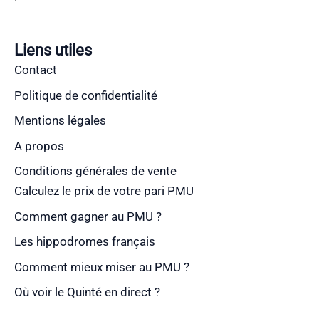
Liens utiles
Contact
Politique de confidentialité
Mentions légales
A propos
Conditions générales de vente
Calculez le prix de votre pari PMU
Comment gagner au PMU ?
Les hippodromes français
Comment mieux miser au PMU ?
Où voir le Quinté en direct ?