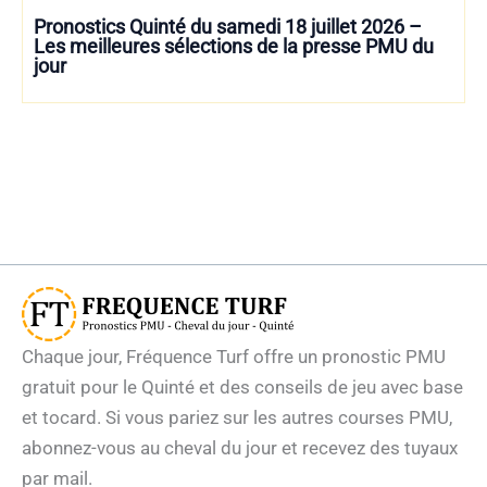
Pronostics Quinté du samedi 18 juillet 2026 –
Les meilleures sélections de la presse PMU du
jour
Chaque jour, Fréquence Turf offre un pronostic PMU
gratuit pour le Quinté et des conseils de jeu avec base
et tocard. Si vous pariez sur les autres courses PMU,
abonnez-vous au cheval du jour et recevez des tuyaux
par mail.