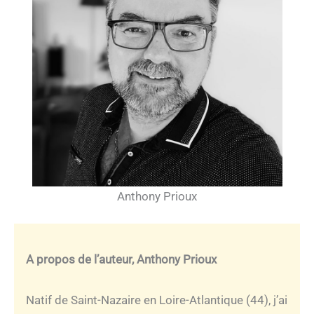
Anthony Prioux
A propos de l’auteur, Anthony Prioux
Natif de Saint-Nazaire en Loire-Atlantique (44), j’ai