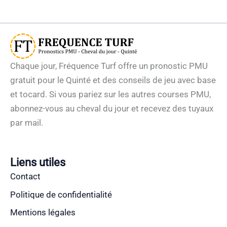
Chaque jour, Fréquence Turf offre un pronostic PMU
gratuit pour le Quinté et des conseils de jeu avec base
et tocard. Si vous pariez sur les autres courses PMU,
abonnez-vous au cheval du jour et recevez des tuyaux
par mail.
Liens utiles
Contact
Politique de confidentialité
Mentions légales