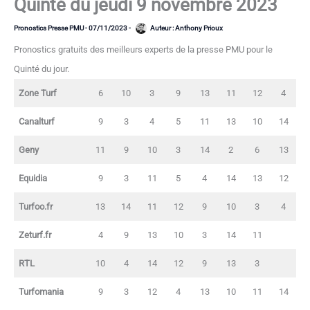
Quinté du jeudi 9 novembre 2023
Pronostics Presse PMU
-
07/11/2023
-
Auteur :
Anthony Prioux
Pronostics gratuits des meilleurs experts de la presse PMU pour le
Quinté du jour.
Zone Turf
6
10
3
9
13
11
12
4
Canalturf
9
3
4
5
11
13
10
14
Geny
11
9
10
3
14
2
6
13
Equidia
9
3
11
5
4
14
13
12
Turfoo.fr
13
14
11
12
9
10
3
4
Zeturf.fr
4
9
13
10
3
14
11
RTL
10
4
14
12
9
13
3
Turfomania
9
3
12
4
13
10
11
14