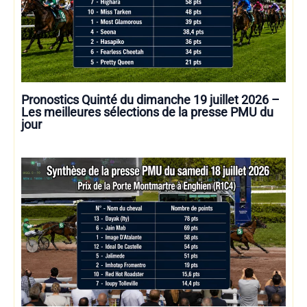
Pronostics Quinté du dimanche 19 juillet 2026 –
Les meilleures sélections de la presse PMU du
jour