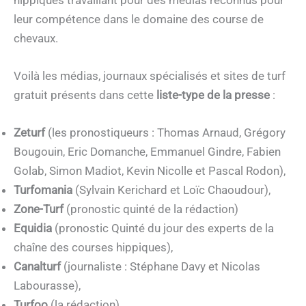
leur compétence dans le domaine des course de
chevaux.
Voilà les médias, journaux spécialisés et sites de turf
gratuit présents dans cette
liste-type de la presse
:
Zeturf
(les pronostiqueurs : Thomas Arnaud, Grégory
Bougouin, Eric Domanche, Emmanuel Gindre, Fabien
Golab, Simon Madiot, Kevin Nicolle et Pascal Rodon),
Turfomania
(Sylvain Kerichard et Loïc Chaoudour),
Zone-Turf
(pronostic quinté de la rédaction)
Equidia
(pronostic Quinté du jour des experts de la
chaîne des courses hippiques),
Canalturf
(journaliste : Stéphane Davy et Nicolas
Labourasse),
Turfoo
(la rédaction)