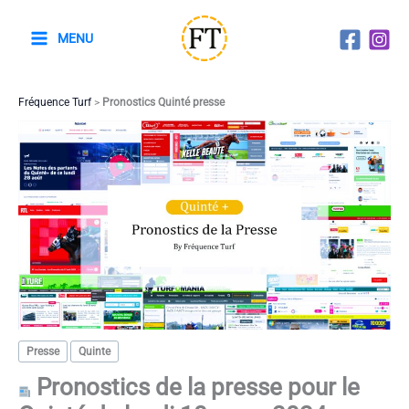
Aller
au
MENU
contenu
Fréquence Turf
>
Pronostics Quinté presse
Presse
Quinte
Pronostics de la presse pour le