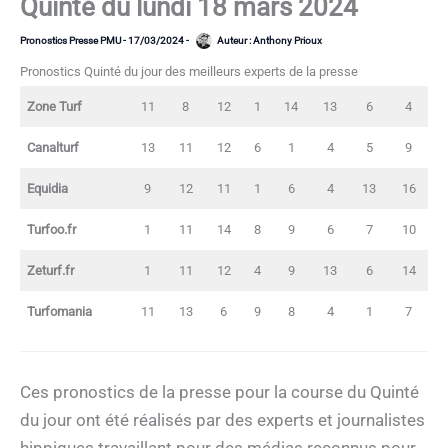
Quinté du lundi 18 mars 2024
Pronostics Presse PMU
-
17/03/2024
-
Auteur :
Anthony Prioux
Pronostics Quinté du jour des meilleurs experts de la presse
Zone Turf
11
8
12
1
14
13
6
4
Canalturf
13
11
12
6
1
4
5
9
Equidia
9
12
11
1
6
4
13
16
Turfoo.fr
1
11
14
8
9
6
7
10
Zeturf.fr
1
11
12
4
9
13
6
14
Turfomania
11
13
6
9
8
4
1
7
Ces pronostics de la presse pour la course du Quinté
du jour ont été réalisés par des experts et journalistes
hippiques travaillant pour des médias reconnus pour