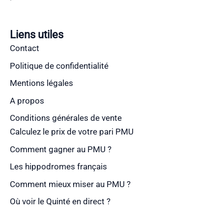
Liens utiles
Contact
Politique de confidentialité
Mentions légales
A propos
Conditions générales de vente
Calculez le prix de votre pari PMU
Comment gagner au PMU ?
Les hippodromes français
Comment mieux miser au PMU ?
Où voir le Quinté en direct ?