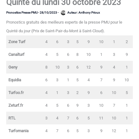
Quinté du lundi 30 octobre 2023
Pronostics Presse PMU
-
28/10/2023
-
Auteur :
Anthony Prioux
Pronostics gratuits des meilleurs experts de la presse PMU pour le
Quinté du jour (Prix de Saint-Pair-du-Mont à Saint-Cloud).
Zone Turf
4
6
3
5
9
10
1
2
Canalturf
4
5
6
8
10
1
3
9
Geny
8
10
3
6
12
9
4
1
Equidia
6
3
1
5
4
7
9
10
Turfoo.fr
4
1
3
2
9
6
10
5
Zeturf.fr
4
5
6
9
3
10
7
1
RTL
3
4
7
6
5
11
10
1
Turfomania
4
7
6
5
3
9
12
1