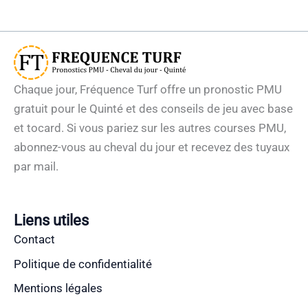
Chaque jour, Fréquence Turf offre un pronostic PMU
gratuit pour le Quinté et des conseils de jeu avec base
et tocard. Si vous pariez sur les autres courses PMU,
abonnez-vous au cheval du jour et recevez des tuyaux
par mail.
Liens utiles
Contact
Politique de confidentialité
Mentions légales