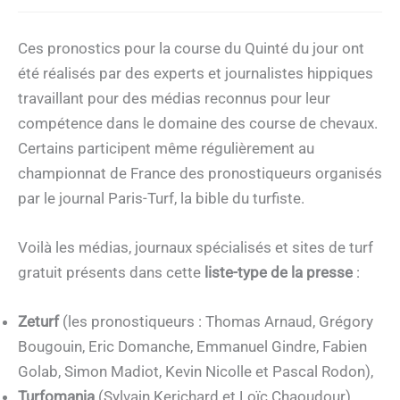
Ces pronostics pour la course du Quinté du jour ont
été réalisés par des experts et journalistes hippiques
travaillant pour des médias reconnus pour leur
compétence dans le domaine des course de chevaux.
Certains participent même régulièrement au
championnat de France des pronostiqueurs organisés
par le journal Paris-Turf, la bible du turfiste.
Voilà les médias, journaux spécialisés et sites de turf
gratuit présents dans cette
liste-type de la presse
:
Zeturf
(les pronostiqueurs : Thomas Arnaud, Grégory
Bougouin, Eric Domanche, Emmanuel Gindre, Fabien
Golab, Simon Madiot, Kevin Nicolle et Pascal Rodon),
Turfomania
(Sylvain Kerichard et Loïc Chaoudour),