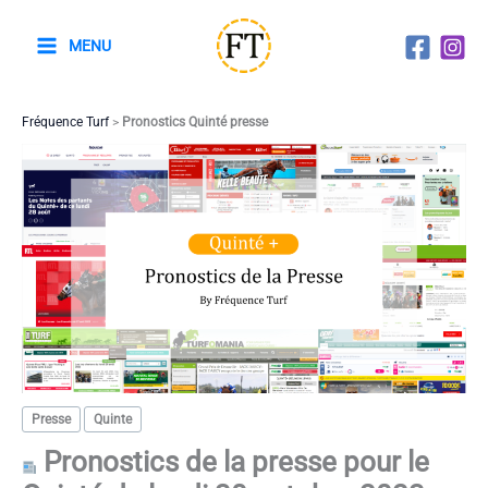
Aller
au
MENU
contenu
Fréquence Turf
>
Pronostics Quinté presse
Presse
Quinte
Pronostics de la presse pour le