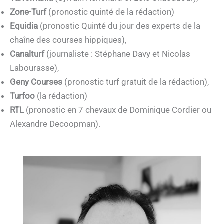
Zone-Turf
(pronostic quinté de la rédaction)
Equidia
(pronostic Quinté du jour des experts de la
chaîne des courses hippiques),
Canalturf
(journaliste : Stéphane Davy et Nicolas
Labourasse),
Geny Courses
(pronostic turf gratuit de la rédaction),
Turfoo
(la rédaction)
RTL
(pronostic en 7 chevaux de Dominique Cordier ou
Alexandre Decoopman).