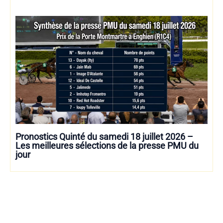
Pronostics Quinté du samedi 18 juillet 2026 –
Les meilleures sélections de la presse PMU du
jour