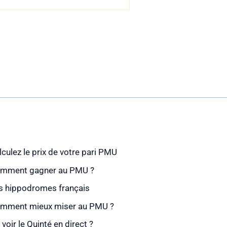
lculez le prix de votre pari PMU
mment gagner au PMU ?
s hippodromes français
mment mieux miser au PMU ?
 voir le Quinté en direct ?