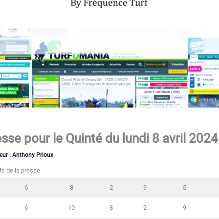
sse pour le Quinté du lundi 8 avril 2024
eur :
Anthony Prioux
ts de la presse
6
3
2
9
5
6
10
3
2
9