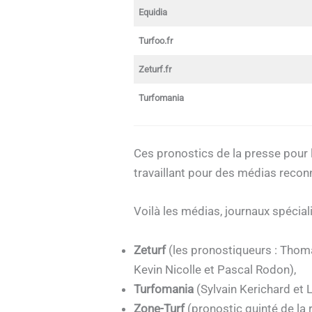
Equidia
Turfoo.fr
Zeturf.fr
Turfomania
Ces pronostics de la presse pour l
travaillant pour des médias reco
Voilà les médias, journaux spécial
Zeturf
(les pronostiqueurs : Thom
Kevin Nicolle et Pascal Rodon),
Turfomania
(Sylvain Kerichard et 
Zone-Turf
(pronostic quinté de la 