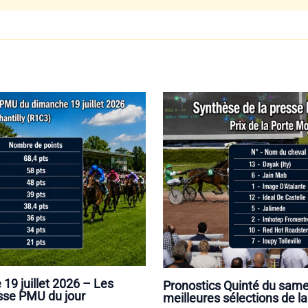
19 juillet 2026 – Les
Pronostics Quinté du samed
esse PMU du jour
meilleures sélections de l