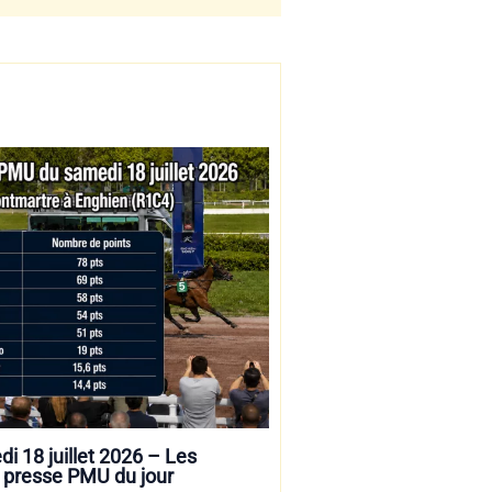
i 18 juillet 2026 – Les
a presse PMU du jour