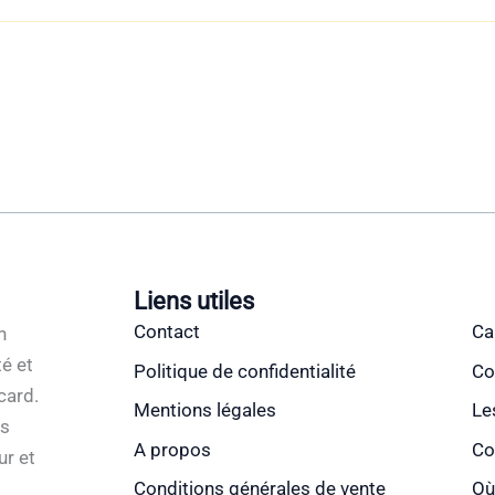
Liens utiles
Contact
Ca
n
é et
Politique de confidentialité
Co
card.
Mentions légales
Le
es
A propos
Co
ur et
Conditions générales de vente
Où