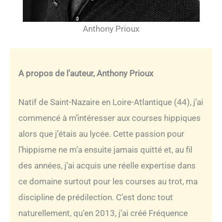
Anthony Prioux
A propos de l’auteur, Anthony Prioux
Natif de Saint-Nazaire en Loire-Atlantique (44), j’ai
commencé à m’intéresser aux courses hippiques
alors que j’étais au lycée. Cette passion pour
l’hippisme ne m’a ensuite jamais quitté et, au fil
des années, j’ai acquis une réelle expertise dans
ce domaine surtout pour les courses au trot, ma
discipline de prédilection. C’est donc tout
naturellement, qu’en 2013, j’ai créé Fréquence