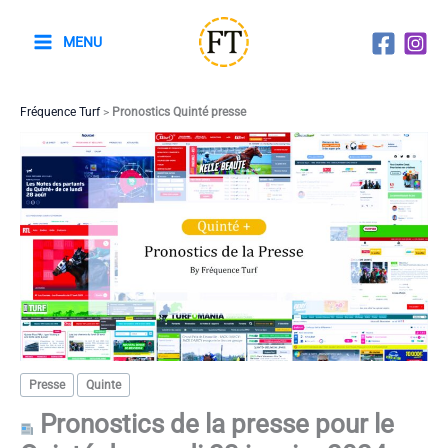
Aller
au
MENU
contenu
Fréquence Turf
>
Pronostics Quinté presse
Presse
Quinte
Pronostics de la presse pour le