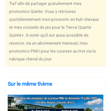
Turf afin de partager gratuitement mes
pronostics Quinté. Vous y retrouvez
quotidiennement mon pronostic en huit chevaux
et mes conseils de jeu pour le Tiercé Quarté
Quinté+. À noter qu’il est aussi possible de
recevoir, via un abonnement mensuel, mes
pronostics PMU pour les courses au trot via la
rubrique cheval du jour.
Sur le même thème