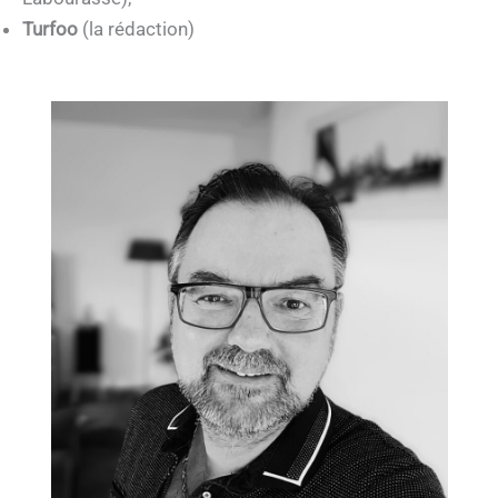
Turfoo
(la rédaction)