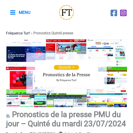
Aller
au
MENU
contenu
Fréquence Turf
>
Pronostics Quinté presse
Pronostics de la presse PMU du
jour – Quinté du mardi 23/07/2024