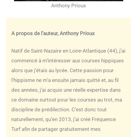
Anthony Prioux
A propos de l’auteur, Anthony Prioux
Natif de Saint-Nazaire en Loire-Atlantique (44), j’ai
commencé à m’intéresser aux courses hippiques
alors que j’étais au lycée. Cette passion pour
l’hippisme ne m’a ensuite jamais quitté et, au fil
des années, j’ai acquis une réelle expertise dans
ce domaine surtout pour les courses au trot, ma
discipline de prédilection. C’est donc tout
naturellement, qu’en 2013, j’ai créé Fréquence
Turf afin de partager gratuitement mes