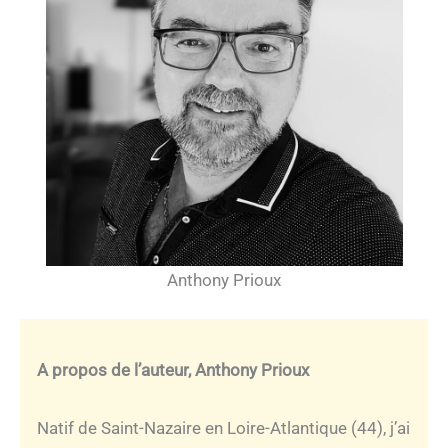
Anthony Prioux
A propos de l’auteur, Anthony Prioux
Natif de Saint-Nazaire en Loire-Atlantique (44), j’ai