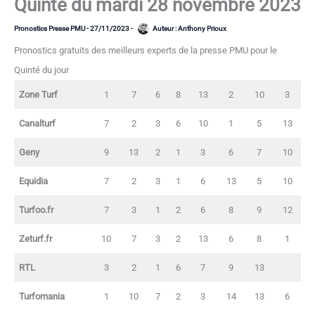
Quinté du mardi 28 novembre 2023
Pronostics Presse PMU
-
27/11/2023
-
Auteur :
Anthony Prioux
Pronostics gratuits des meilleurs experts de la presse PMU pour le
Quinté du jour
Zone Turf
1
7
6
8
13
2
10
3
Canalturf
7
2
3
6
10
1
5
13
Geny
9
13
2
1
3
6
7
10
Equidia
7
2
3
1
6
13
5
10
Turfoo.fr
7
3
1
2
6
8
9
12
Zeturf.fr
10
7
3
2
13
6
8
1
RTL
3
2
1
6
7
9
13
Turfomania
1
10
7
2
3
14
13
6