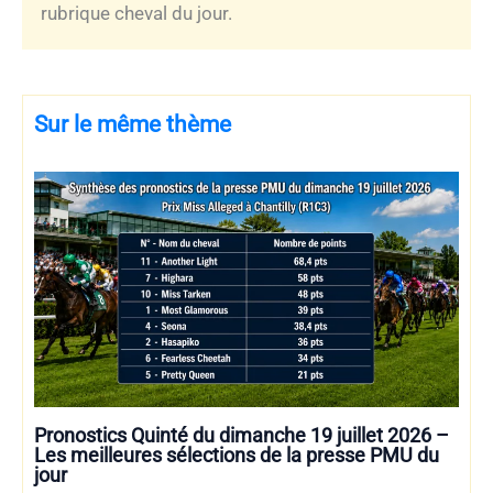
rubrique cheval du jour.
Sur le même thème
Pronostics Quinté du dimanche 19 juillet 2026 –
Les meilleures sélections de la presse PMU du
jour