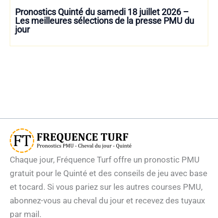
Pronostics Quinté du samedi 18 juillet 2026 –
Les meilleures sélections de la presse PMU du
jour
Chaque jour, Fréquence Turf offre un pronostic PMU
gratuit pour le Quinté et des conseils de jeu avec base
et tocard. Si vous pariez sur les autres courses PMU,
abonnez-vous au cheval du jour et recevez des tuyaux
par mail.