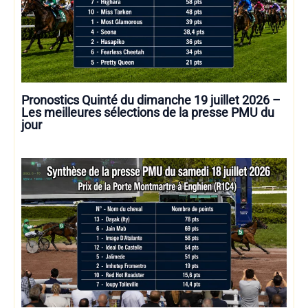
Pronostics Quinté du dimanche 19 juillet 2026 –
Les meilleures sélections de la presse PMU du
jour