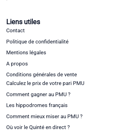
Liens utiles
Contact
Politique de confidentialité
Mentions légales
A propos
Conditions générales de vente
Calculez le prix de votre pari PMU
Comment gagner au PMU ?
Les hippodromes français
Comment mieux miser au PMU ?
Où voir le Quinté en direct ?