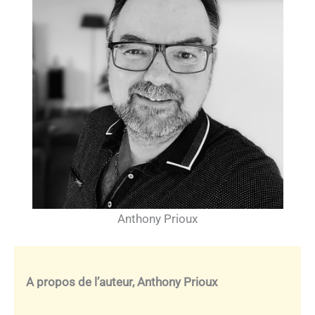
Anthony Prioux
A propos de l’auteur, Anthony Prioux