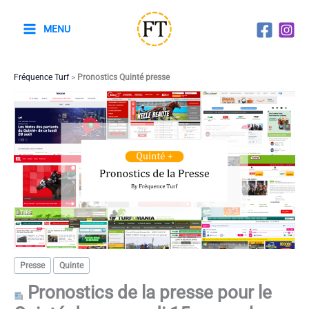
Aller
au
MENU
contenu
Fréquence Turf
>
Pronostics Quinté presse
Presse
Quinte
Pronostics de la presse pour le