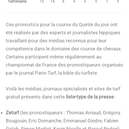
Turfomania
15
14
8
4
6
5
7
9
Ces pronostics pour la course du Quinté du jour ont
été réalisés par des experts et journalistes hippiques
travaillant pour des médias reconnus pour leur
compétence dans le domaine des course de chevaux.
Certains participent même régulièrement au
championnat de France des pronostiqueurs organisés
par le journal Paris-Turf, la bible du turfiste.
Voilà les médias, journaux spécialisés et sites de turf
gratuit présents dans cette
liste-type de la presse
:
Zeturf
(les pronostiqueurs : Thomas Arnaud, Grégory
Bougouin, Eric Domanche, Emmanuel Gindre, Fabien
Golab, Simon Madiot, Kevin Nicolle et Pascal Rodon),