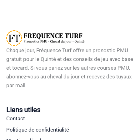
Chaque jour, Fréquence Turf offre un pronostic PMU
gratuit pour le Quinté et des conseils de jeu avec base
et tocard. Si vous pariez sur les autres courses PMU,
abonnez-vous au cheval du jour et recevez des tuyaux
par mail.
Liens utiles
Contact
Politique de confidentialité