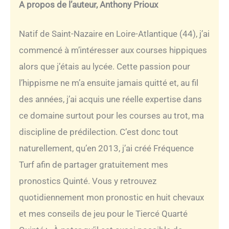
A propos de l’auteur, Anthony Prioux
Natif de Saint-Nazaire en Loire-Atlantique (44), j’ai
commencé à m’intéresser aux courses hippiques
alors que j’étais au lycée. Cette passion pour
l’hippisme ne m’a ensuite jamais quitté et, au fil
des années, j’ai acquis une réelle expertise dans
ce domaine surtout pour les courses au trot, ma
discipline de prédilection. C’est donc tout
naturellement, qu’en 2013, j’ai créé Fréquence
Turf afin de partager gratuitement mes
pronostics Quinté. Vous y retrouvez
quotidiennement mon pronostic en huit chevaux
et mes conseils de jeu pour le Tiercé Quarté