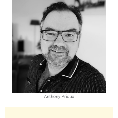
Anthony Prioux