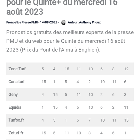
pour le Quinté+ du mercredi 16
août 2023
Pronostics Presse PMU
-
14/08/2023
-
Auteur :
Anthony Prioux
Pronostics gratuits des meilleurs experts de la presse
PMU et du web pour le Quinté du mercredi 16 août
2023 (Prix du Pont de l’Alma à Enghien).
Zone Turf
5
4
15
11
10
6
3
12
Canalturf
15
1
5
4
2
10
11
6
Geny
4
15
5
11
10
2
6
3
Equidia
1
15
4
5
10
6
2
11
Turfoo.fr
4
5
1
6
7
10
11
15
Zeturf.fr
15
5
11
10
3
4
6
1