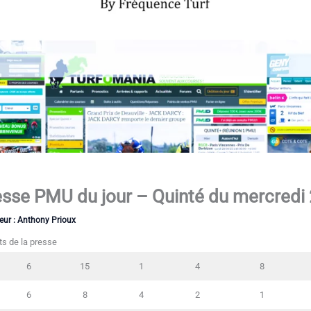
esse PMU du jour – Quinté du mercred
eur :
Anthony Prioux
ts de la presse
6
15
1
4
8
6
8
4
2
1