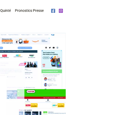
 Quinté
Pronostics Presse