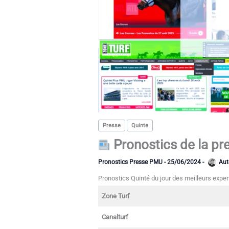
Presse
Quinte
Pronostics de la pr
Pronostics Presse PMU
-
25/06/2024
-
Aut
Pronostics Quinté du jour des meilleurs exper
Zone Turf
Canalturf