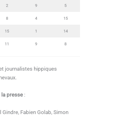
2
9
5
8
4
15
15
1
14
11
9
8
et journalistes hippiques
hevaux.
e la presse
:
 Gindre, Fabien Golab, Simon