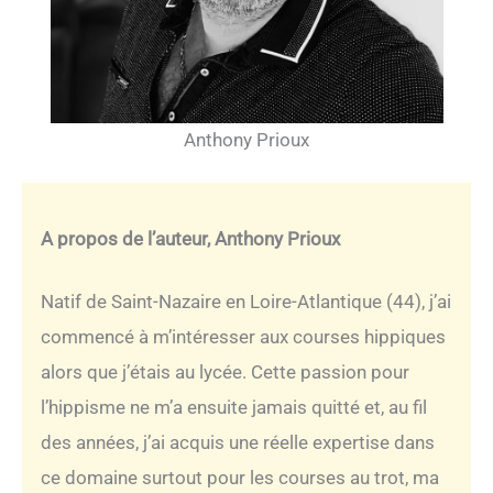
Anthony Prioux
A propos de l’auteur, Anthony Prioux
Natif de Saint-Nazaire en Loire-Atlantique (44), j’ai
commencé à m’intéresser aux courses hippiques
alors que j’étais au lycée. Cette passion pour
l’hippisme ne m’a ensuite jamais quitté et, au fil
des années, j’ai acquis une réelle expertise dans
ce domaine surtout pour les courses au trot, ma