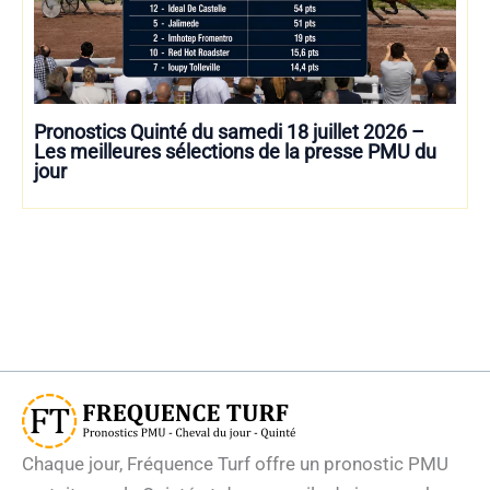
Pronostics Quinté du samedi 18 juillet 2026 –
Les meilleures sélections de la presse PMU du
jour
Chaque jour, Fréquence Turf offre un pronostic PMU