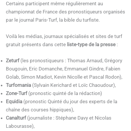
Certains participent même régulièrement au
championnat de France des pronostiqueurs organisés
par le journal Paris-Turf, la bible du turfiste.
Voilà les médias, journaux spécialisés et sites de turf
gratuit présents dans cette
liste-type de la presse
:
Zeturf
(les pronostiqueurs : Thomas Arnaud, Grégory
Bougouin, Eric Domanche, Emmanuel Gindre, Fabien
Golab, Simon Madiot, Kevin Nicolle et Pascal Rodon),
Turfomania
(Sylvain Kerichard et Loïc Chaoudour),
Zone-Turf
(pronostic quinté de la rédaction)
Equidia
(pronostic Quinté du jour des experts de la
chaîne des courses hippiques),
Canalturf
(journaliste : Stéphane Davy et Nicolas
Labourasse),