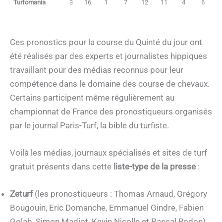
Turfomania
3
16
1
7
12
11
4
6
Ces pronostics pour la course du Quinté du jour ont
été réalisés par des experts et journalistes hippiques
travaillant pour des médias reconnus pour leur
compétence dans le domaine des course de chevaux.
Certains participent même régulièrement au
championnat de France des pronostiqueurs organisés
par le journal Paris-Turf, la bible du turfiste.
Voilà les médias, journaux spécialisés et sites de turf
gratuit présents dans cette
liste-type de la presse
:
Zeturf
(les pronostiqueurs : Thomas Arnaud, Grégory
Bougouin, Eric Domanche, Emmanuel Gindre, Fabien
Golab, Simon Madiot, Kevin Nicolle et Pascal Rodon),