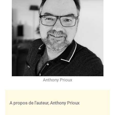
Anthony Prioux
A propos de l’auteur, Anthony Prioux