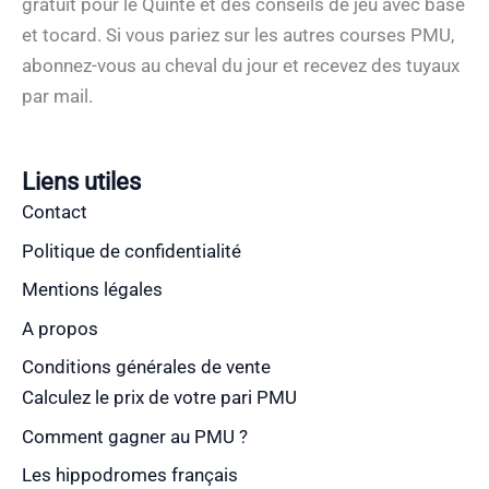
gratuit pour le Quinté et des conseils de jeu avec base
et tocard. Si vous pariez sur les autres courses PMU,
abonnez-vous au cheval du jour et recevez des tuyaux
par mail.
Liens utiles
Contact
Politique de confidentialité
Mentions légales
A propos
Conditions générales de vente
Calculez le prix de votre pari PMU
Comment gagner au PMU ?
Les hippodromes français