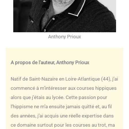
Anthony Prioux
A propos de l’auteur, Anthony Prioux
Natif de Saint-Nazaire en Loire-Atlantique (44), j’ai
commencé à m’intéresser aux courses hippiques
alors que j’étais au lycée. Cette passion pour
l’hippisme ne m’a ensuite jamais quitté et, au fil
des années, j’ai acquis une réelle expertise dans
ce domaine surtout pour les courses au trot, ma