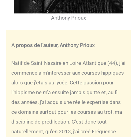
Anthony Prioux
A propos de l’auteur, Anthony Prioux
Natif de Saint-Nazaire en Loire-Atlantique (44), j’ai
commencé à m’intéresser aux courses hippiques
alors que j’étais au lycée. Cette passion pour
l’hippisme ne m’a ensuite jamais quitté et, au fil
des années, j’ai acquis une réelle expertise dans
ce domaine surtout pour les courses au trot, ma
discipline de prédilection. C’est donc tout
naturellement, qu’en 2013, j’ai créé Fréquence