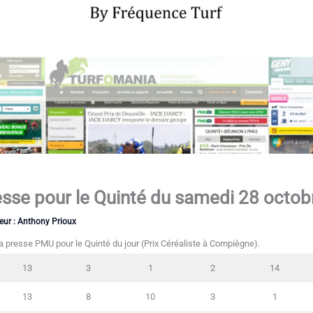
esse pour le Quinté du samedi 28 octo
eur :
Anthony Prioux
la presse PMU pour le Quinté du jour (Prix Céréaliste à Compiègne).
13
3
1
2
14
13
8
10
3
1