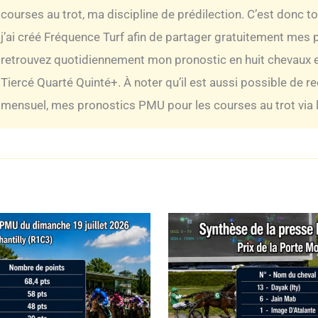
courses au trot, ma discipline de prédilection. C’est donc t
j’ai créé Fréquence Turf afin de partager gratuitement mes 
retrouvez quotidiennement mon pronostic en huit chevaux e
Tiercé Quarté Quinté+. À noter qu’il est aussi possible de r
mensuel, mes pronostics PMU pour les courses au trot via la