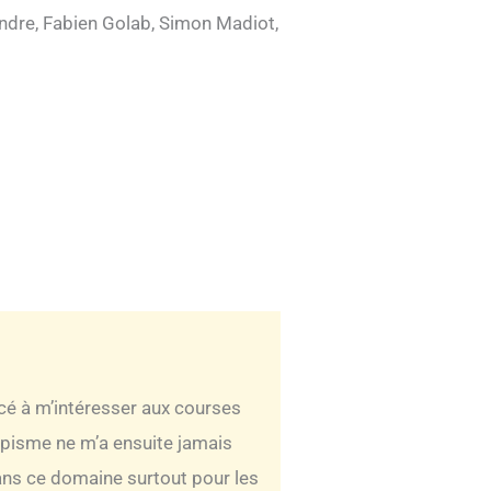
dre, Fabien Golab, Simon Madiot,
ncé à m’intéresser aux courses
ippisme ne m’a ensuite jamais
 dans ce domaine surtout pour les