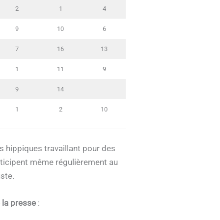
2
1
4
9
10
6
7
16
13
1
11
9
9
14
1
2
10
s hippiques travaillant pour des
ticipent même régulièrement au
ste.
e la presse
: