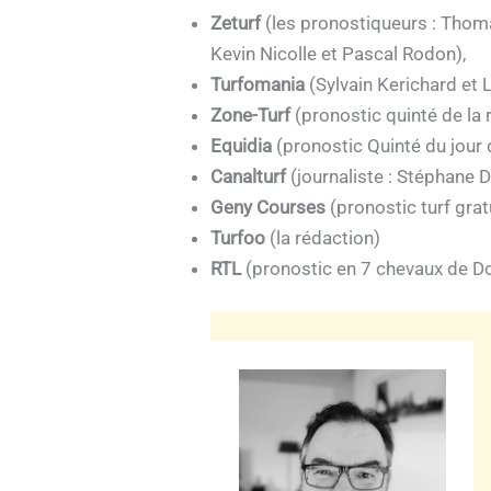
Zeturf
(les pronostiqueurs : Thom
Kevin Nicolle et Pascal Rodon),
Turfomania
(Sylvain Kerichard et 
Zone-Turf
(pronostic quinté de la 
Equidia
(pronostic Quinté du jour
Canalturf
(journaliste : Stéphane 
Geny Courses
(pronostic turf grat
Turfoo
(la rédaction)
RTL
(pronostic en 7 chevaux de D