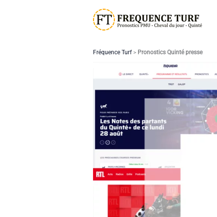
Aller
au
contenu
Fréquence Turf
>
Pronostics Quinté presse