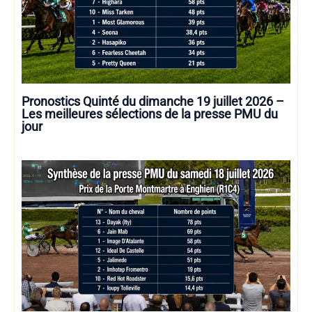
Pronostics Quinté du dimanche 19 juillet 2026 –
Les meilleures sélections de la presse PMU du
jour