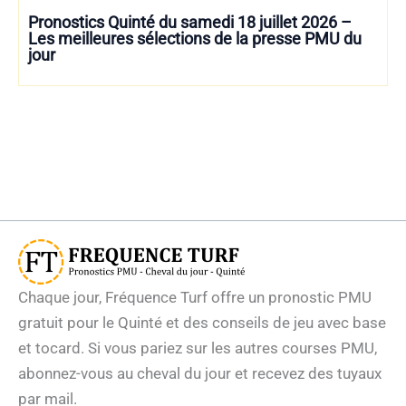
Pronostics Quinté du samedi 18 juillet 2026 –
Les meilleures sélections de la presse PMU du
jour
Chaque jour, Fréquence Turf offre un pronostic PMU
gratuit pour le Quinté et des conseils de jeu avec base
et tocard. Si vous pariez sur les autres courses PMU,
abonnez-vous au cheval du jour et recevez des tuyaux
par mail.