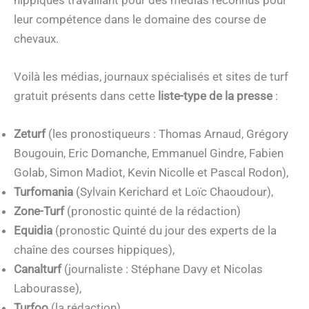
leur compétence dans le domaine des course de
chevaux.
Voilà les médias, journaux spécialisés et sites de turf
gratuit présents dans cette
liste-type de la presse
:
Zeturf
(les pronostiqueurs : Thomas Arnaud, Grégory
Bougouin, Eric Domanche, Emmanuel Gindre, Fabien
Golab, Simon Madiot, Kevin Nicolle et Pascal Rodon),
Turfomania
(Sylvain Kerichard et Loïc Chaoudour),
Zone-Turf
(pronostic quinté de la rédaction)
Equidia
(pronostic Quinté du jour des experts de la
chaîne des courses hippiques),
Canalturf
(journaliste : Stéphane Davy et Nicolas
Labourasse),
Turfoo
(la rédaction)