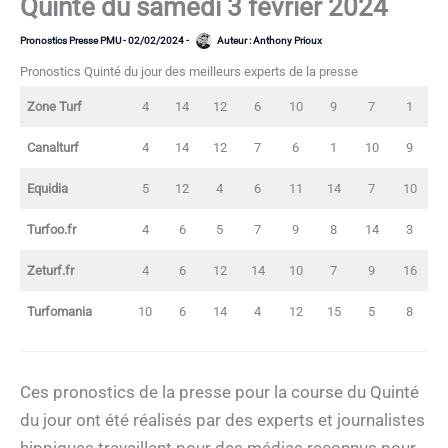
Quinté du samedi 3 février 2024
Pronostics Presse PMU
-
02/02/2024
-
Auteur :
Anthony Prioux
Pronostics Quinté du jour des meilleurs experts de la presse
Zone Turf
4
14
12
6
10
9
7
1
Canalturf
4
14
12
7
6
1
10
9
Equidia
5
12
4
6
11
14
7
10
Turfoo.fr
4
6
5
7
9
8
14
3
Zeturf.fr
4
6
12
14
10
7
9
16
Turfomania
10
6
14
4
12
15
5
8
Ces pronostics de la presse pour la course du Quinté
du jour ont été réalisés par des experts et journalistes
hippiques travaillant pour des médias reconnus pour