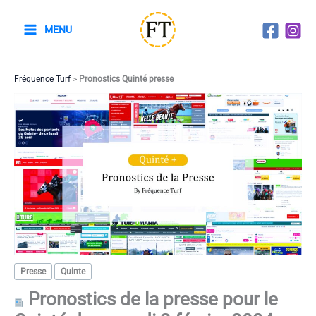
Aller
au
MENU
contenu
Fréquence Turf
>
Pronostics Quinté presse
Presse
Quinte
Pronostics de la presse pour le