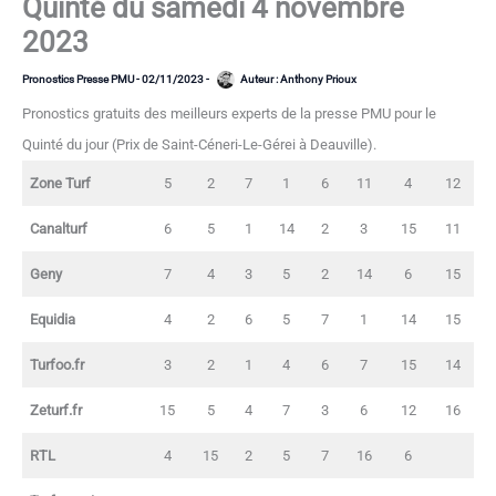
Quinté du samedi 4 novembre
2023
Pronostics Presse PMU
-
02/11/2023
-
Auteur :
Anthony Prioux
Pronostics gratuits des meilleurs experts de la presse PMU pour le
Quinté du jour (Prix de Saint-Céneri-Le-Gérei à Deauville).
Zone Turf
5
2
7
1
6
11
4
12
Canalturf
6
5
1
14
2
3
15
11
Geny
7
4
3
5
2
14
6
15
Equidia
4
2
6
5
7
1
14
15
Turfoo.fr
3
2
1
4
6
7
15
14
Zeturf.fr
15
5
4
7
3
6
12
16
RTL
4
15
2
5
7
16
6