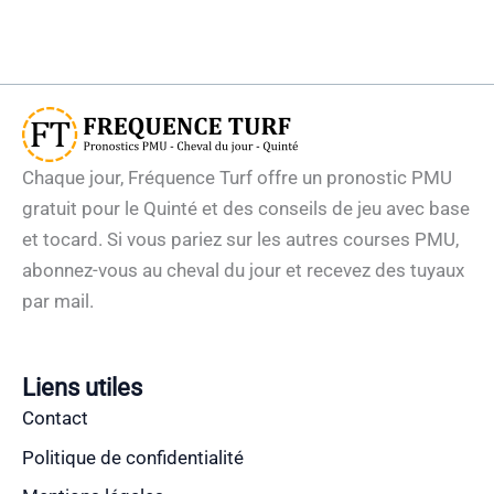
Chaque jour, Fréquence Turf offre un pronostic PMU
gratuit pour le Quinté et des conseils de jeu avec base
et tocard. Si vous pariez sur les autres courses PMU,
abonnez-vous au cheval du jour et recevez des tuyaux
par mail.
Liens utiles
Contact
Politique de confidentialité