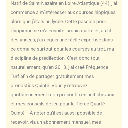
Natif de Saint-Nazaire en Loire-Atlantique (44), j’ai
commencé à m’intéresser aux courses hippiques
alors que j’étais au lycée. Cette passion pour
l’hippisme ne m’a ensuite jamais quitté et, au fil
des années, j’ai acquis une réelle expertise dans
ce domaine surtout pour les courses au trot, ma
discipline de prédilection. C’est donc tout
naturellement, qu’en 2013, j’ai créé Fréquence
Turf afin de partager gratuitement mes
pronostics Quinté. Vous y retrouvez
quotidiennement mon pronostic en huit chevaux
et mes conseils de jeu pour le Tiercé Quarté
Quinté+. À noter qu’il est aussi possible de
recevoir, via un abonnement mensuel, mes