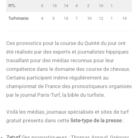
RTL
3
13
14
4
2
10
1
Turfomania
4
3
13
7
10
12
1
14
Ces pronostics pour la course du Quinté du jour ont
été réalisés par des experts et journalistes hippiques
travaillant pour des médias reconnus pour leur
compétence dans le domaine des course de chevaux.
Certains participent même régulièrement au
championnat de France des pronostiqueurs organisés
par le journal Paris-Turf, la bible du turfiste.
Voilà les médias, journaux spécialisés et sites de turf
gratuit présents dans cette
liste-type de la presse
:
Zeturf
(les pronostiqueurs : Thomas Arnaud, Grégory