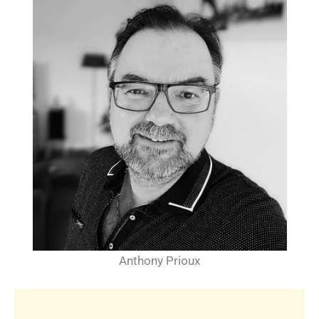
Anthony Prioux