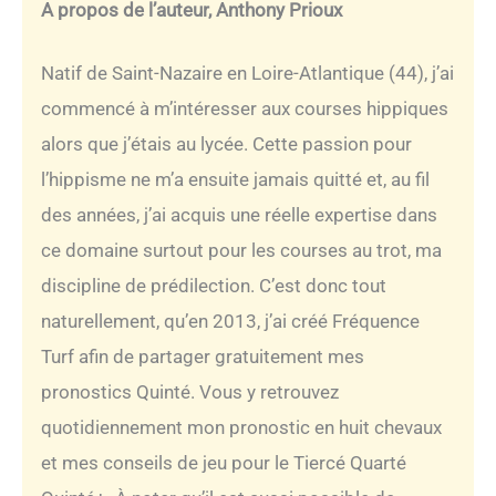
A propos de l’auteur, Anthony Prioux
Natif de Saint-Nazaire en Loire-Atlantique (44), j’ai
commencé à m’intéresser aux courses hippiques
alors que j’étais au lycée. Cette passion pour
l’hippisme ne m’a ensuite jamais quitté et, au fil
des années, j’ai acquis une réelle expertise dans
ce domaine surtout pour les courses au trot, ma
discipline de prédilection. C’est donc tout
naturellement, qu’en 2013, j’ai créé Fréquence
Turf afin de partager gratuitement mes
pronostics Quinté. Vous y retrouvez
quotidiennement mon pronostic en huit chevaux
et mes conseils de jeu pour le Tiercé Quarté