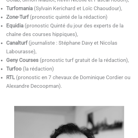
Turfomania
(Sylvain Kerichard et Loïc Chaoudour),
Zone-Turf
(pronostic quinté de la rédaction)
Equidia
(pronostic Quinté du jour des experts de la
chaîne des courses hippiques),
Canalturf
(journaliste : Stéphane Davy et Nicolas
Labourasse),
Geny Courses
(pronostic turf gratuit de la rédaction),
Turfoo
(la rédaction)
RTL
(pronostic en 7 chevaux de Dominique Cordier ou
Alexandre Decoopman).