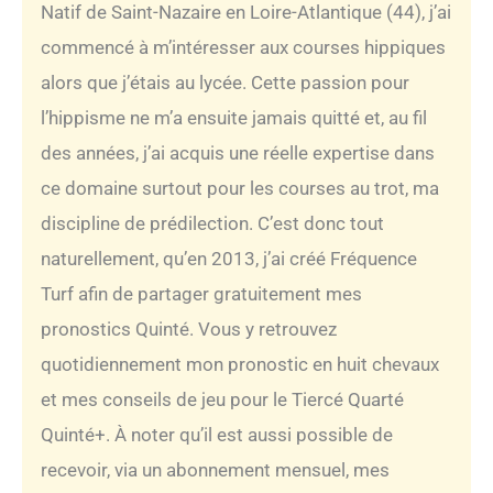
Natif de Saint-Nazaire en Loire-Atlantique (44), j’ai
commencé à m’intéresser aux courses hippiques
alors que j’étais au lycée. Cette passion pour
l’hippisme ne m’a ensuite jamais quitté et, au fil
des années, j’ai acquis une réelle expertise dans
ce domaine surtout pour les courses au trot, ma
discipline de prédilection. C’est donc tout
naturellement, qu’en 2013, j’ai créé Fréquence
Turf afin de partager gratuitement mes
pronostics Quinté. Vous y retrouvez
quotidiennement mon pronostic en huit chevaux
et mes conseils de jeu pour le Tiercé Quarté
Quinté+. À noter qu’il est aussi possible de
recevoir, via un abonnement mensuel, mes