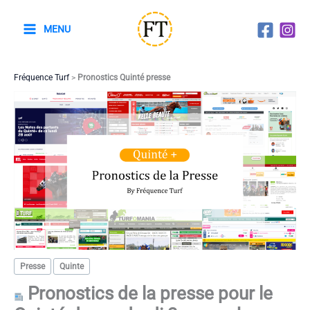
Aller
au
MENU
contenu
Fréquence Turf
>
Pronostics Quinté presse
Presse
Quinte
Pronostics de la presse pour le