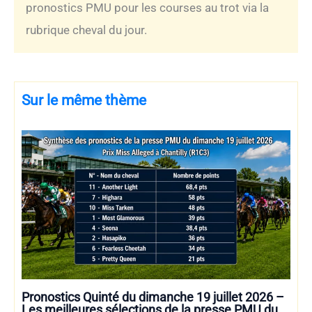
pronostics PMU pour les courses au trot via la
rubrique cheval du jour.
Sur le même thème
Pronostics Quinté du dimanche 19 juillet 2026 –
Les meilleures sélections de la presse PMU du