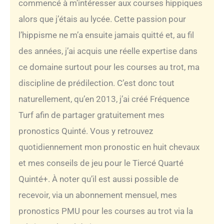
commencé à m’intéresser aux courses hippiques
alors que j’étais au lycée. Cette passion pour
l’hippisme ne m’a ensuite jamais quitté et, au fil
des années, j’ai acquis une réelle expertise dans
ce domaine surtout pour les courses au trot, ma
discipline de prédilection. C’est donc tout
naturellement, qu’en 2013, j’ai créé Fréquence
Turf afin de partager gratuitement mes
pronostics Quinté. Vous y retrouvez
quotidiennement mon pronostic en huit chevaux
et mes conseils de jeu pour le Tiercé Quarté
Quinté+. À noter qu’il est aussi possible de
recevoir, via un abonnement mensuel, mes
pronostics PMU pour les courses au trot via la