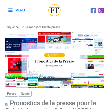
Aller
au
MENU
contenu
Fréquence Turf
>
Pronostics Quinté presse
Presse
Quinte
Pronostics de la presse pour le