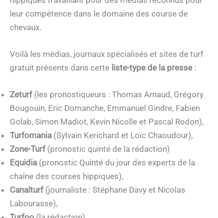
leur compétence dans le domaine des course de
chevaux.
Voilà les médias, journaux spécialisés et sites de turf
gratuit présents dans cette
liste-type de la presse
:
Zeturf
(les pronostiqueurs : Thomas Arnaud, Grégory
Bougouin, Eric Domanche, Emmanuel Gindre, Fabien
Golab, Simon Madiot, Kevin Nicolle et Pascal Rodon),
Turfomania
(Sylvain Kerichard et Loïc Chaoudour),
Zone-Turf
(pronostic quinté de la rédaction)
Equidia
(pronostic Quinté du jour des experts de la
chaîne des courses hippiques),
Canalturf
(journaliste : Stéphane Davy et Nicolas
Labourasse),
Turfoo
(la rédaction)