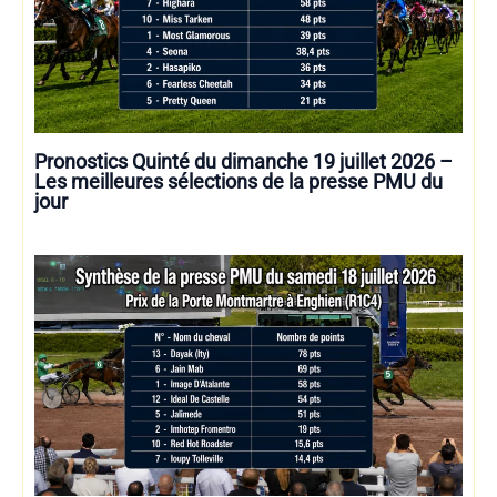
Pronostics Quinté du dimanche 19 juillet 2026 –
Les meilleures sélections de la presse PMU du
jour