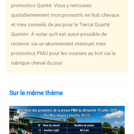
pronostics Quinté. Vous y retrouvez
quotidiennement mon pronostic en huit chevaux
et mes conseils de jeu pour le Tiercé Quarté
Quinté+. À noter qu’il est aussi possible de
recevoir, via un abonnement mensuel, mes
pronostics PMU pour les courses au trot via la
rubrique cheval du jour.
Sur le même thème