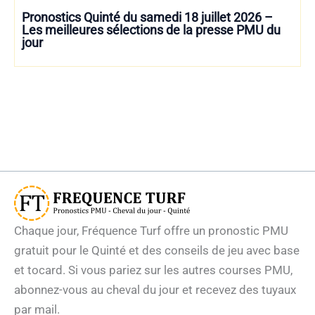
Pronostics Quinté du samedi 18 juillet 2026 –
Les meilleures sélections de la presse PMU du
jour
Chaque jour, Fréquence Turf offre un pronostic PMU
gratuit pour le Quinté et des conseils de jeu avec base
et tocard. Si vous pariez sur les autres courses PMU,
abonnez-vous au cheval du jour et recevez des tuyaux
par mail.