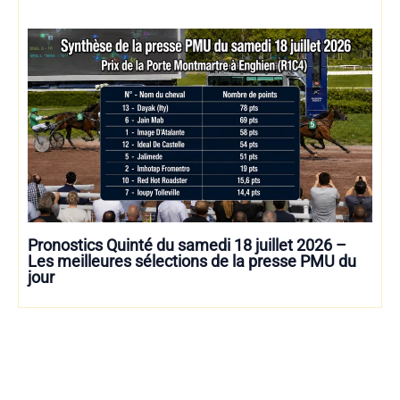
Pronostics Quinté du samedi 18 juillet 2026 –
Les meilleures sélections de la presse PMU du
jour