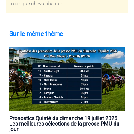
rubrique cheval du jour.
Sur le même thème
Pronostics Quinté du dimanche 19 juillet 2026 –
Les meilleures sélections de la presse PMU du
jour