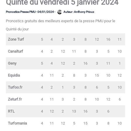
Quinté du vendredi 5 janvier 2024
Pronostics Presse PMU
-
04/01/2024
-
Auteur :
Anthony Prioux
Pronostics gratuits des meilleurs experts de la presse PMU pour le
Quinté du jour
Zone Turf
5
4
2
3
8
12
16
11
Canalturf
4
2
12
11
8
3
5
10
Geny
5
4
12
2
16
3
11
1
Equidia
4
11
2
8
3
15
10
12
Turfoo.fr
4
2
1
3
8
6
5
10
Zeturf.fr
4
11
3
2
8
10
12
6
RTL
4
12
2
13
16
3
6
Turfomania
4
11
12
5
15
3
8
10