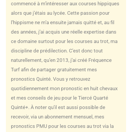
commencé à m’intéresser aux courses hippiques
alors que j’étais au lycée. Cette passion pour
l’hippisme ne m’a ensuite jamais quitté et, au fil
des années, j’ai acquis une réelle expertise dans
ce domaine surtout pour les courses au trot, ma
discipline de prédilection. C’est donc tout
naturellement, qu’en 2013, j’ai créé Fréquence
Turf afin de partager gratuitement mes
pronostics Quinté. Vous y retrouvez
quotidiennement mon pronostic en huit chevaux
et mes conseils de jeu pour le Tiercé Quarté
Quinté+. À noter qu’il est aussi possible de
recevoir, via un abonnement mensuel, mes
pronostics PMU pour les courses au trot via la