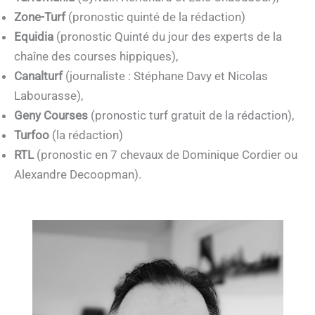
Zone-Turf
(pronostic quinté de la rédaction)
Equidia
(pronostic Quinté du jour des experts de la
chaîne des courses hippiques),
Canalturf
(journaliste : Stéphane Davy et Nicolas
Labourasse),
Geny Courses
(pronostic turf gratuit de la rédaction),
Turfoo
(la rédaction)
RTL
(pronostic en 7 chevaux de Dominique Cordier ou
Alexandre Decoopman).