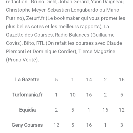
rédaction : Bruno Diehl, Johan Gérard, Yann Daigneau,
Christophe Meyer, Sébastien Longubardo ou Mario
Putrino), Zeturf.fr (Le bookmaker qui vous promet les
plus belles cotes et les meilleurs rapports), La
Gazette des Courses, Radio Balances (Guillaume
Covès), Bilto, RTL (On refait les courses avec Claude
Piersanti et Dominique Cordier), Tierce Magazine
(Prono Vérité).
La Gazette
5
1
14
2
16
Turfomania.fr
1
10
16
2
5
Equidia
2
5
1
16
12
Geny Courses
12
5
16
1
3