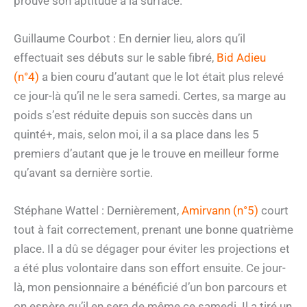
prouvé son aptitude à la surface.
Guillaume Courbot : En dernier lieu, alors qu’il
effectuait ses débuts sur le sable fibré,
Bid Adieu
(n°4)
a bien couru d’autant que le lot était plus relevé
ce jour-là qu’il ne le sera samedi. Certes, sa marge au
poids s’est réduite depuis son succès dans un
quinté+, mais, selon moi, il a sa place dans les 5
premiers d’autant que je le trouve en meilleur forme
qu’avant sa dernière sortie.
Stéphane Wattel : Dernièrement,
Amirvann (n°5)
court
tout à fait correctement, prenant une bonne quatrième
place. Il a dû se dégager pour éviter les projections et
a été plus volontaire dans son effort ensuite. Ce jour-
là, mon pensionnaire a bénéficié d’un bon parcours et
on espère qu’il en sera de même ce samedi. Il a tiré un