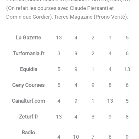
(On refait les courses avec Claude Piersanti et
Dominique Cordier), Tierce Magazine (Prono Vérité).
La Gazette
13
4
2
1
5
Turfomania.fr
3
9
2
4
6
Equidia
5
9
1
4
13
Geny Courses
5
4
9
8
6
Canalturf.com
4
9
1
13
5
Zeturf.fr
13
4
3
9
8
Radio
4
10
7
6
9