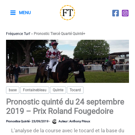
Aller
au
MENU
contenu
Fréquence Turf
>
Pronostic Tiercé Quarté Quinté+
base
Fontainebleau
Quinte
Tocard
Pronostic quinté du 24 septembre
2019 – Prix Roland Fougedoire
Pronostics Quinté
-
23/09/2019
-
Auteur :
Anthony Prioux
L’analyse de la course avec le tocard et la base du