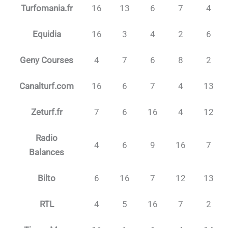
Turfomania.fr
16
13
6
7
4
Equidia
16
3
4
2
6
Geny Courses
4
7
6
8
2
Canalturf.com
16
6
7
4
13
Zeturf.fr
7
6
16
4
12
Radio
4
6
9
16
7
Balances
Bilto
6
16
7
12
13
RTL
4
5
16
7
2