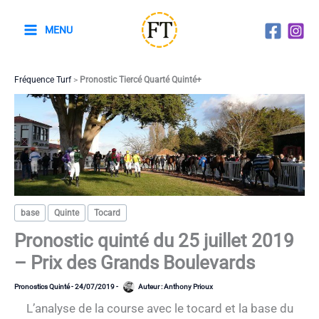
Aller
au
MENU
contenu
Fréquence Turf
>
Pronostic Tiercé Quarté Quinté+
base
Quinte
Tocard
Pronostic quinté du 25 juillet 2019
– Prix des Grands Boulevards
Pronostics Quinté
-
24/07/2019
-
Auteur :
Anthony Prioux
L’analyse de la course avec le tocard et la base du