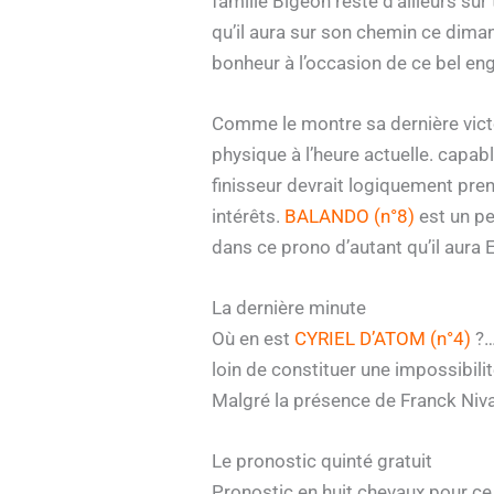
famille Bigeon reste d’ailleurs sur
qu’il aura sur son chemin ce diman
bonheur à l’occasion de ce bel eng
Comme le montre sa dernière vict
physique à l’heure actuelle. capabl
finisseur devrait logiquement pren
intérêts.
BALANDO (n°8)
est un pe
dans ce prono d’autant qu’il aura E
La dernière minute
Où en est
CYRIEL D’ATOM (n°4)
?…
loin de constituer une impossibilité
Malgré la présence de Franck Nivar
Le pronostic quinté gratuit
Pronostic en huit chevaux pour c