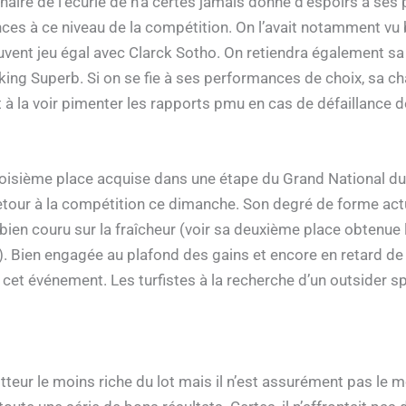
nnaire de l’écurie de n’a certes jamais donné d’espoirs à ses 
es à ce niveau de la compétition. On l’avait notamment vu 
vent jeu égal avec Clarck Sotho. On retiendra également s
ng Superb. Si on se fie à ses performances de choix, sa ch
ant à la voir pimenter les rapports pmu en cas de défaillance d
roisième place acquise dans une étape du Grand National du 
etour à la compétition ce dimanche. Son degré de forme actue
 bien couru sur la fraîcheur (voir sa deuxième place obtenue l
). Bien engagée au plafond des gains et encore en retard de 
de cet événement. Les turfistes à la recherche d’un outsider 
otteur le moins riche du lot mais il n’est assurément pas le 