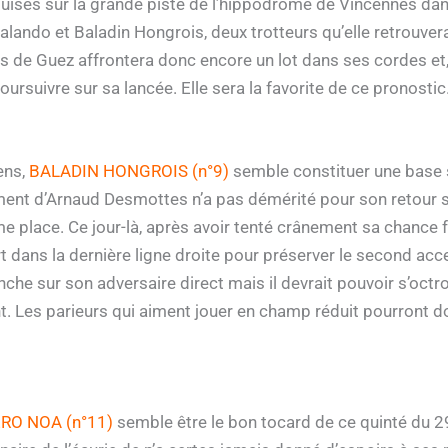
quises sur la grande piste de l’hippodrome de Vincennes dans
Balando et Baladin Hongrois, deux trotteurs qu’elle retrouve
s de Guez affrontera donc encore un lot dans ses cordes et,
ursuivre sur sa lancée. Elle sera la favorite de ce pronostic
ens,
BALADIN HONGROIS (n°9)
semble constituer une base s
ement d’Arnaud Desmottes n’a pas démérité pour son retour s
me place. Ce jour-là, après avoir tenté crânement sa chance 
ort dans la dernière ligne droite pour préserver le second acc
he sur son adversaire direct mais il devrait pouvoir s’octr
nt. Les parieurs qui aiment jouer en champ réduit pourront 
RO NOA (n°11)
semble être le bon tocard de ce quinté du 2