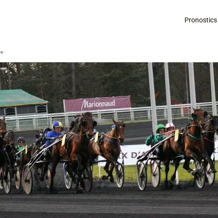
Pronostics
é+