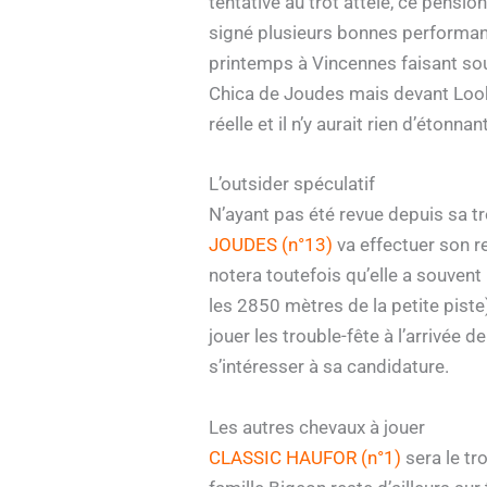
tentative au trot attelé, ce pensio
signé plusieurs bonnes performanc
printemps à Vincennes faisant sou
Chica de Joudes mais devant Looki
réelle et il n’y aurait rien d’étonn
L’outsider spéculatif
N’ayant pas été revue depuis sa t
JOUDES (n°13)
va effectuer son r
notera toutefois qu’elle a souvent
les 2850 mètres de la petite piste
jouer les trouble-fête à l’arrivée 
s’intéresser à sa candidature.
Les autres chevaux à jouer
CLASSIC HAUFOR (n°1)
sera le tr