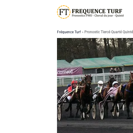
Aller
au
contenu
Fréquence Turf
>
Pronostic Tiercé Quarté Quint