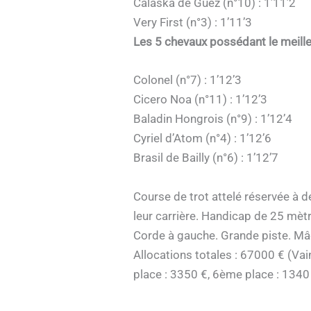
Calaska de Guez (n°10) : 1’11’2
Very First (n°3) : 1’11’3
Les 5 chevaux possédant le meille
Colonel (n°7) : 1’12’3
Cicero Noa (n°11) : 1’12’3
Baladin Hongrois (n°9) : 1’12’4
Cyriel d’Atom (n°4) : 1’12’6
Brasil de Bailly (n°6) : 1’12’7
Course de trot attelé réservée à 
leur carrière. Handicap de 25 mèt
Corde à gauche. Grande piste. Mâc
Allocations totales : 67000 € (Va
place : 3350 €, 6ème place : 1340 