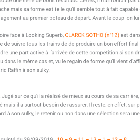
 toute une série de bons résultats. Certes, il n’affrontait pas
che mais sa forme est telle qu’il semble tout à fait capabl
agement au premier poteau de départ. Avant le coup, on lui 
oire face à Looking Superb,
CLARCK SOTHO (n°12)
est dans
e de suivre tous les trains de de produire un bon effort final 
dre une part active à l’arrivée de cette compétition si son d
u dans le même cas et, vu le regain de forme qu’il vient d’affi
ric Raffin à son sulky.
 Jugé sur ce qu’il a réalisé de mieux au cours de sa carrière
 mais il a surtout besoin de rassurer. Il reste, en effet, sur 
d à son sulky, le retenir ou non dans une sélection sera une
e quinté du 29/09/2019 :
10 – 9 – 11 – 13 – 1 – 12 – 8