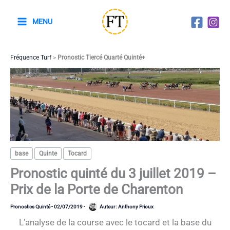
Aller
au
MENU
contenu
Fréquence Turf
>
Pronostic Tiercé Quarté Quinté+
base
Quinte
Tocard
Pronostic quinté du 3 juillet 2019 –
Prix de la Porte de Charenton
Pronostics Quinté
-
02/07/2019
-
Auteur :
Anthony Prioux
L’analyse de la course avec le tocard et la base du