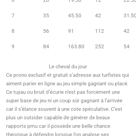
6
20
19.50
12
22.5
7
35
45.50
42
31.5
8
56
91
112
42
9
84
163.80
252
54
Le cheval du jour
Ce prono exclusif et gratuit s’adresse aux turfistes qui
aiment parier en ligne au jeu simple gagnant ou placé.
Ce tuyau ou bruit d’écurie n’est pas forcément une
super base de jeu ni un coup sûr gagnant à l’arrivée
car il s’élance souvent à une cote spéculative. C’est
plus un outsider capable de générer de beaux
rapports pmu car il possède une belle chance
théorique à défendre lorsque l’on analyse ses