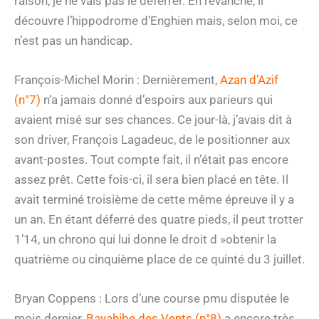
raison, je ne vais pas le déferrer. En revanche, il
découvre l’hippodrome d’Enghien mais, selon moi, ce
n’est pas un handicap.
François-Michel Morin : Dernièrement,
Azan d’Azif
(n°7)
n’a jamais donné d’espoirs aux parieurs qui
avaient misé sur ses chances. Ce jour-là, j’avais dit à
son driver, François Lagadeuc, de le positionner aux
avant-postes. Tout compte fait, il n’était pas encore
assez prêt. Cette fois-ci, il sera bien placé en tête. Il
avait terminé troisième de cette même épreuve il y a
un an. En étant déferré des quatre pieds, il peut trotter
1’14, un chrono qui lui donne le droit d »obtenir la
quatrième ou cinquième place de ce quinté du 3 juillet.
Bryan Coppens : Lors d’une course pmu disputée le
mois dernier,
Bayahibe des Vents (n°8)
a encore très