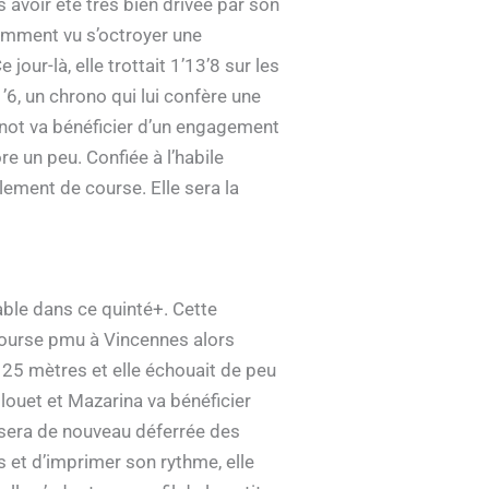
 avoir été très bien drivée par son
otamment vu s’octroyer une
ur-là, elle trottait 1’13’8 sur les
6, un chrono qui lui confère une
ernot va bénéficier d’un engagement
re un peu. Confiée à l’habile
ulement de course. Elle sera la
ble dans ce quinté+. Cette
 course pmu à Vincennes alors
e 25 mètres et elle échouait de peu
llouet et Mazarina va bénéficier
 sera de nouveau déferrée des
s et d’imprimer son rythme, elle