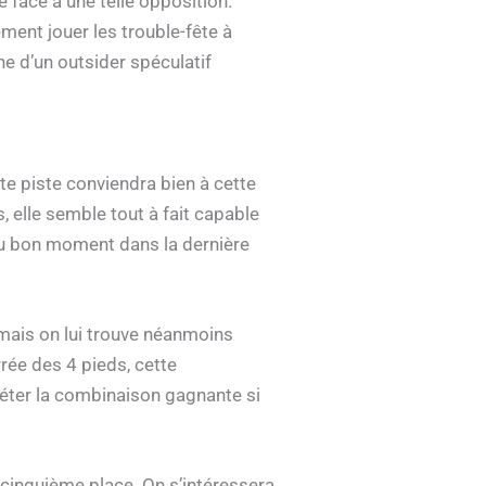
 face à une telle opposition.
ement jouer les trouble-fête à
he d’un outsider spéculatif
ite piste conviendra bien à cette
 elle semble tout à fait capable
 au bon moment dans la dernière
mais on lui trouve néanmoins
rée des 4 pieds, cette
ter la combinaison gagnante si
e cinquième place. On s’intéressera