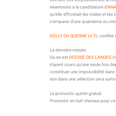
néanmoins à la candidature d’
ANA
qu’elle affrontait les mâles et les
s’emparer d’une quatrième ou cinqu
DOLLY DU QUESNE (n°2)
, confiée
La dernière minute
Où en est
DEESSE DES LANDES (n
n’ayant couru qu’une seule fois dep
constituer une impossibilité dans 
non dans une sélection sera surtou
Le pronostic quinté gratuit
Pronostic en huit chevaux pour c