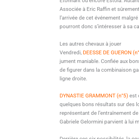
Etonnant ou encore Estola. Autant 
Associée à Eric Raffin et sûrement
l’arrivée de cet événement malgré 
pourront donc s’intéresser à sa c
Les autres chevaux à jouer
Vendredi,
DEESSE DE GUERON (n°
jument maniable. Confiée aux bons
de figurer dans la combinaison ga
ligne droite.
DYNASTIE GRAMMONT (n°5)
est 
quelques bons résultats sur des l
représentant de l’entraînement d
Gabriele Gelormini parvient à lui ma
Derrière ces six possibilités, la 