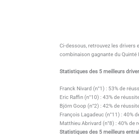
Ci-dessous, retrouvez les drivers 
combinaison gagnante du Quinté
Statistiques des 5 meilleurs driv
Franck Nivard (n°1) : 53% de réuss
Eric Raffin (n°10) : 43% de réussit
Björn Goop (n°2) : 42% de réussit
François Lagadeuc (n°11) : 40% d
Matthieu Abrivard (n°8) : 40% de r
Statistiques des 5 meilleurs entr