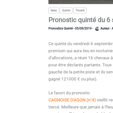
base
Quinte
Tocard
Pronostic quinté du 6
Pronostics Quinté
-
05/09/2019
-
Auteur :
Ce quinté du vendredi 6 septembr
premium qui aura lieu en nocturne
d’allocations, a réuni 16 chevaux 
pour être déclarés partants. Tous
gauche de la petite piste et ils 
gagné 121000 € ou plus).
Le favori du pronostic
CAGNOISE D’AGON (n°4)
vieillit 
tiercé. Meilleure que jamais à l’he