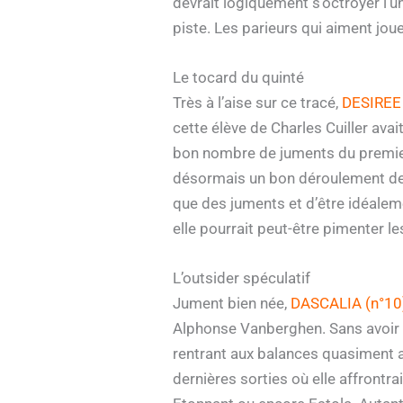
devrait logiquement s’octroyer l’un
piste. Les parieurs qui aiment jo
Le tocard du quinté
Très à l’aise sur ce tracé,
DESIREE 
cette élève de Charles Cuiller av
bon nombre de juments du premier 
désormais un bon déroulement de co
que des juments et d’être idéaleme
elle pourrait peut-être pimenter l
L’outsider spéculatif
Jument bien née,
DASCALIA (n°10
Alphonse Vanberghen. Sans avoir la
rentrant aux balances quasiment a
dernières sorties où elle affrontrai