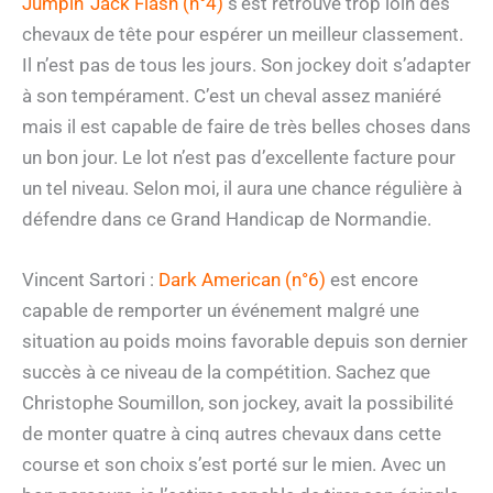
Jumpin’ Jack Flash (n°4)
s’est retrouvé trop loin des
chevaux de tête pour espérer un meilleur classement.
Il n’est pas de tous les jours. Son jockey doit s’adapter
à son tempérament. C’est un cheval assez maniéré
mais il est capable de faire de très belles choses dans
un bon jour. Le lot n’est pas d’excellente facture pour
un tel niveau. Selon moi, il aura une chance régulière à
défendre dans ce Grand Handicap de Normandie.
Vincent Sartori :
Dark American (n°6)
est encore
capable de remporter un événement malgré une
situation au poids moins favorable depuis son dernier
succès à ce niveau de la compétition. Sachez que
Christophe Soumillon, son jockey, avait la possibilité
de monter quatre à cinq autres chevaux dans cette
course et son choix s’est porté sur le mien. Avec un