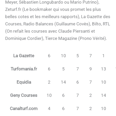
Meyer, Sébastien Longubardo ou Mario Putrino),
Zeturf.fr (Le bookmaker qui vous promet les plus
belles cotes et les meilleurs rapports), La Gazette des
Courses, Radio Balances (Guillaume Covès), Bilto, RTL
(On refait les courses avec Claude Piersanti et
Dominique Cordier), Tierce Magazine (Prono Vérité).
La Gazette
6
10
5
7
1
Turfomania.fr
6
5
7
9
13
Equidia
2
14
6
7
10
Geny Courses
10
6
7
2
14
Canalturf.com
4
6
7
2
10