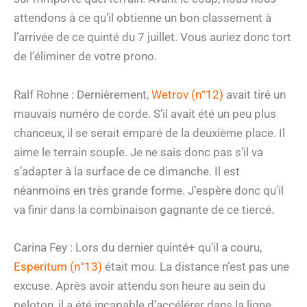
attendons à ce qu’il obtienne un bon classement à
l’arrivée de ce quinté du 7 juillet. Vous auriez donc tort
de l’éliminer de votre prono.
Ralf Rohne : Dernièrement,
Wetrov (n°12)
avait tiré un
mauvais numéro de corde. S’il avait été un peu plus
chanceux, il se serait emparé de la deuxième place. Il
aime le terrain souple. Je ne sais donc pas s’il va
s’adapter à la surface de ce dimanche. Il est
néanmoins en très grande forme. J’espère donc qu’il
va finir dans la combinaison gagnante de ce tiercé.
Carina Fey : Lors du dernier quinté+ qu’il a couru,
Esperitum (n°13)
était mou. La distance n’est pas une
excuse. Après avoir attendu son heure au sein du
peloton, il a été incapable d’accélérer dans la ligne