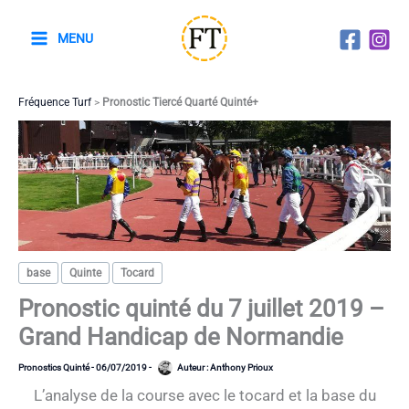
Aller
au
MENU
contenu
Fréquence Turf
>
Pronostic Tiercé Quarté Quinté+
base
Quinte
Tocard
Pronostic quinté du 7 juillet 2019 –
Grand Handicap de Normandie
Pronostics Quinté
-
06/07/2019
-
Auteur :
Anthony Prioux
L’analyse de la course avec le tocard et la base du