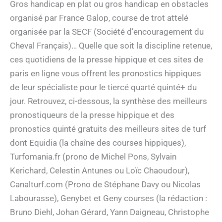
Gros handicap en plat ou gros handicap en obstacles
organisé par France Galop, course de trot attelé
organisée par la SECF (Société d’encouragement du
Cheval Français)… Quelle que soit la discipline retenue,
ces quotidiens de la presse hippique et ces sites de
paris en ligne vous offrent les pronostics hippiques
de leur spécialiste pour le tiercé quarté quinté+ du
jour. Retrouvez, ci-dessous, la synthèse des meilleurs
pronostiqueurs de la presse hippique et des
pronostics quinté gratuits des meilleurs sites de turf
dont Equidia (la chaîne des courses hippiques),
Turfomania.fr (prono de Michel Pons, Sylvain
Kerichard, Celestin Antunes ou Loïc Chaoudour),
Canalturf.com (Prono de Stéphane Davy ou Nicolas
Labourasse), Genybet et Geny courses (la rédaction :
Bruno Diehl, Johan Gérard, Yann Daigneau, Christophe