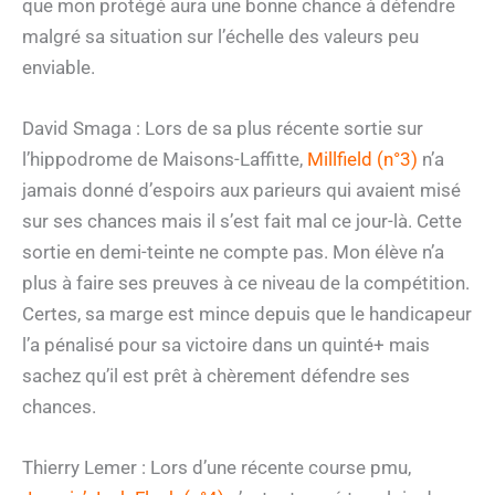
que mon protégé aura une bonne chance à défendre
malgré sa situation sur l’échelle des valeurs peu
enviable.
David Smaga : Lors de sa plus récente sortie sur
l’hippodrome de Maisons-Laffitte,
Millfield (n°3)
n’a
jamais donné d’espoirs aux parieurs qui avaient misé
sur ses chances mais il s’est fait mal ce jour-là. Cette
sortie en demi-teinte ne compte pas. Mon élève n’a
plus à faire ses preuves à ce niveau de la compétition.
Certes, sa marge est mince depuis que le handicapeur
l’a pénalisé pour sa victoire dans un quinté+ mais
sachez qu’il est prêt à chèrement défendre ses
chances.
Thierry Lemer : Lors d’une récente course pmu,