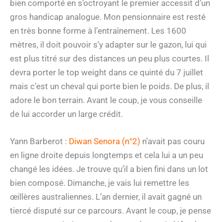
bien comporté en s’octroyant le premier accessit d’un
gros handicap analogue. Mon pensionnaire est resté
en très bonne forme à l’entraînement. Les 1600
mètres, il doit pouvoir s’y adapter sur le gazon, lui qui
est plus titré sur des distances un peu plus courtes. Il
devra porter le top weight dans ce quinté du 7 juillet
mais c’est un cheval qui porte bien le poids. De plus, il
adore le bon terrain. Avant le coup, je vous conseille
de lui accorder un large crédit.
Yann Barberot :
Diwan Senora (n°2)
n’avait pas couru
en ligne droite depuis longtemps et cela lui a un peu
changé les idées. Je trouve qu’il a bien fini dans un lot
bien composé. Dimanche, je vais lui remettre les
œillères australiennes. L’an dernier, il avait gagné un
tiercé disputé sur ce parcours. Avant le coup, je pense