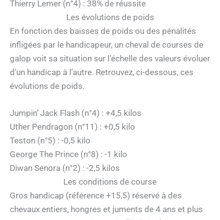
Thierry Lemer (n°4) : 38% de réussite
Les évolutions de poids
En fonction des baisses de poids ou des pénalités
infligées par le handicapeur, un cheval de courses de
galop voit sa situation sur l’échelle des valeurs évoluer
d’un handicap à l’autre. Retrouvez, ci-dessous, ces
évolutions de poids.
Jumpin’ Jack Flash (n°4) : +4,5 kilos
Uther Pendragon (n°11) : +0,5 kilo
Teston (n°5) : -0,5 kilo
George The Prince (n°8) : -1 kilo
Diwan Senora (n°2) : -2,5 kilos
Les conditions de course
Gros handicap (référence +15,5) réservé à des
chevaux entiers, hongres et juments de 4 ans et plus