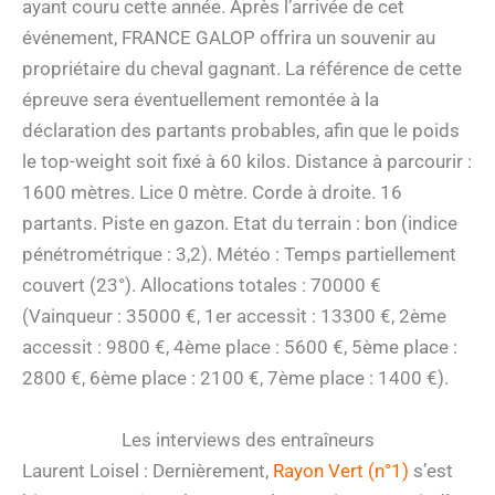
ayant couru cette année. Après l’arrivée de cet
événement, FRANCE GALOP offrira un souvenir au
propriétaire du cheval gagnant. La référence de cette
épreuve sera éventuellement remontée à la
déclaration des partants probables, afin que le poids
le top-weight soit fixé à 60 kilos. Distance à parcourir :
1600 mètres. Lice 0 mètre. Corde à droite. 16
partants. Piste en gazon. Etat du terrain : bon (indice
pénétrométrique : 3,2). Météo : Temps partiellement
couvert (23°). Allocations totales : 70000 €
(Vainqueur : 35000 €, 1er accessit : 13300 €, 2ème
accessit : 9800 €, 4ème place : 5600 €, 5ème place :
2800 €, 6ème place : 2100 €, 7ème place : 1400 €).
Les interviews des entraîneurs
Laurent Loisel : Dernièrement,
Rayon Vert (n°1)
s’est