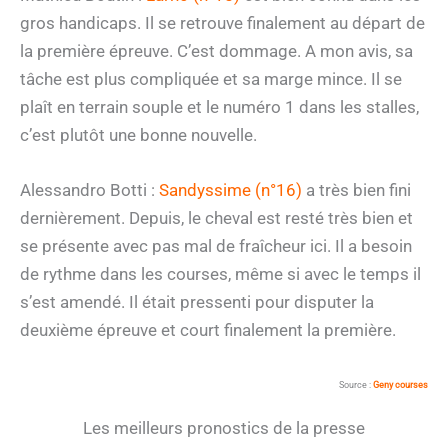
gros handicaps. Il se retrouve finalement au départ de
la première épreuve. C’est dommage. A mon avis, sa
tâche est plus compliquée et sa marge mince. Il se
plaît en terrain souple et le numéro 1 dans les stalles,
c’est plutôt une bonne nouvelle.
Alessandro Botti :
Sandyssime (n°16)
a très bien fini
dernièrement. Depuis, le cheval est resté très bien et
se présente avec pas mal de fraîcheur ici. Il a besoin
de rythme dans les courses, même si avec le temps il
s’est amendé. Il était pressenti pour disputer la
deuxième épreuve et court finalement la première.
Source :
Geny courses
Les meilleurs pronostics de la presse