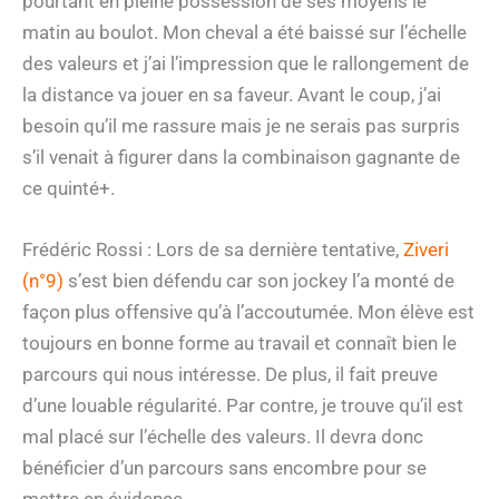
pourtant en pleine possession de ses moyens le
matin au boulot. Mon cheval a été baissé sur l’échelle
des valeurs et j’ai l’impression que le rallongement de
la distance va jouer en sa faveur. Avant le coup, j’ai
besoin qu’il me rassure mais je ne serais pas surpris
s’il venait à figurer dans la combinaison gagnante de
ce quinté+.
Frédéric Rossi : Lors de sa dernière tentative,
Ziveri
(n°9)
s’est bien défendu car son jockey l’a monté de
façon plus offensive qu’à l’accoutumée. Mon élève est
toujours en bonne forme au travail et connaît bien le
parcours qui nous intéresse. De plus, il fait preuve
d’une louable régularité. Par contre, je trouve qu’il est
mal placé sur l’échelle des valeurs. Il devra donc
bénéficier d’un parcours sans encombre pour se
mettre en évidence.