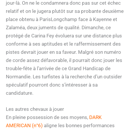
jour-là. On ne le condamnera donc pas sur cet échec
relatif et on le jugera plutôt sur sa probante deuxième
place obtenu à ParisLongchamp face à Kayenne et
Zalaméa, deux juments de qualité. Dimanche, ce
protégé de Carina Fey évoluera sur une distance plus
conforme à ses aptitudes et le raffermissement des
pistes devrait jouer en sa faveur. Malgré son numéro
de corde assez défavorable, il pourrait donc jouer les
trouble-fête à l’arrivée de ce Grand Handicap de
Normandie. Les turfistes à la recherche d’un outsider
spéculatif pourront donc s’intéresser à sa
candidature.
Les autres chevaux à jouer
En pleine possession de ses moyens,
DARK
AMERICAN (n°6)
aligne les bonnes performances