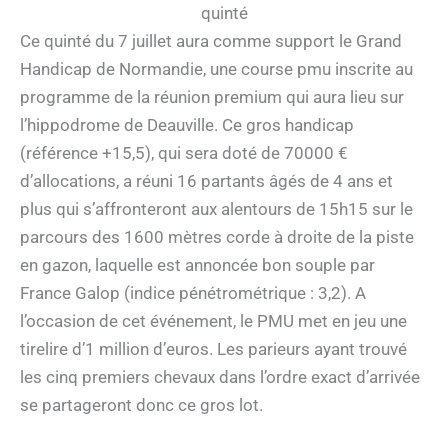
quinté
Ce quinté du 7 juillet aura comme support le Grand
Handicap de Normandie, une course pmu inscrite au
programme de la réunion premium qui aura lieu sur
l’hippodrome de Deauville. Ce gros handicap
(référence +15,5), qui sera doté de 70000 €
d’allocations, a réuni 16 partants âgés de 4 ans et
plus qui s’affronteront aux alentours de 15h15 sur le
parcours des 1600 mètres corde à droite de la piste
en gazon, laquelle est annoncée bon souple par
France Galop (indice pénétrométrique : 3,2). A
l’occasion de cet événement, le PMU met en jeu une
tirelire d’1 million d’euros. Les parieurs ayant trouvé
les cinq premiers chevaux dans l’ordre exact d’arrivée
se partageront donc ce gros lot.