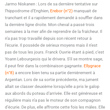
Jarmo Niskanen : Lors de sa dernière tentative sur
l’hippodrome d’Enghien,
Erebor (n°2)
manquait de
tranchant et il a rapidement demandé à souffler dans
la dernière ligne droite. Mon cheval a passé trois
semaines à la mer afin de reprendre de la fraîcheur. Il
n’a pas trop travaillé depuis son récent retour à
l’écurie. Il possède de sérieux moyens mais il n’est
pas de tous les jours. Franck Ouvrie étant à pied, c’est
Yoann Lebourgeois qui le drivera. S’il se montre sage,
il peut finir dans la combinaison gagnante.
Ellygrace
(n°8)
a encore bien tenu sa partie dernièrement à
Argentan. Lors de sa sortie précédente, ma jument
allait se classer deuxième lorsqu’elle a pris le galop
aux abords du poteau d’arrivée. Elle est généreuse et
régulière mais n’a pas le moteur de son compagnon
d’écurie. De plus, elle affronte cette fois les mâles. Elle