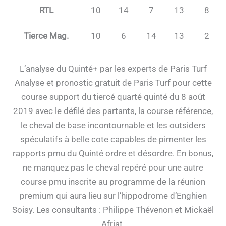
RTL
10
14
7
13
8
Tierce Mag.
10
6
14
13
2
L’analyse du Quinté+ par les experts de Paris Turf
Analyse et pronostic gratuit de Paris Turf pour cette
course support du tiercé quarté quinté du 8 août
2019 avec le défilé des partants, la course référence,
le cheval de base incontournable et les outsiders
spéculatifs à belle cote capables de pimenter les
rapports pmu du Quinté ordre et désordre. En bonus,
ne manquez pas le cheval repéré pour une autre
course pmu inscrite au programme de la réunion
premium qui aura lieu sur l’hippodrome d’Enghien
Soisy. Les consultants : Philippe Thévenon et Mickaël
Afriat.