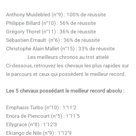
Anthony Muidebled (n°9) : 100% de réussite
Philippe Billard (n°10) : 56% de réussite
Grégory Thorel (n°11) : 36% de réussite
Sébastien Ernault (n°6) : 36% de réussite
Christophe Alain Mallet (n°15) : 33% de réussite
Les meilleurs chronos au trot attelé
Ci-dessous, retrouvez les chevaux les plus rapides sur
le parcours et ceux qui possèdent le meilleur record.
Les 5 chevaux possédant le meilleur record absolu :
Emphasis Turbo (n°10) : 1’11’2
Enora de Piencourt (n°5) : 1’11’5
Ellygrace (n°8) : 1’12’3
Ekiango de Nile (n°9) : 1’12’9