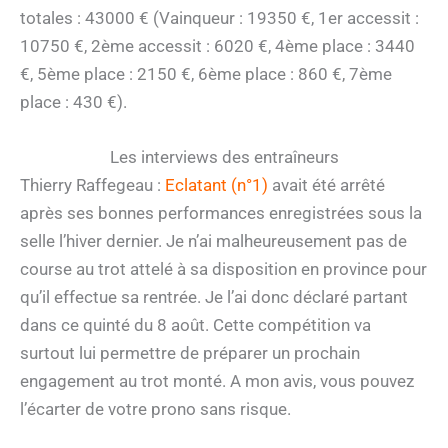
totales : 43000 € (Vainqueur : 19350 €, 1er accessit :
10750 €, 2ème accessit : 6020 €, 4ème place : 3440
€, 5ème place : 2150 €, 6ème place : 860 €, 7ème
place : 430 €).
Les interviews des entraîneurs
Thierry Raffegeau :
Eclatant (n°1)
avait été arrêté
après ses bonnes performances enregistrées sous la
selle l’hiver dernier. Je n’ai malheureusement pas de
course au trot attelé à sa disposition en province pour
qu’il effectue sa rentrée. Je l’ai donc déclaré partant
dans ce quinté du 8 août. Cette compétition va
surtout lui permettre de préparer un prochain
engagement au trot monté. A mon avis, vous pouvez
l’écarter de votre prono sans risque.