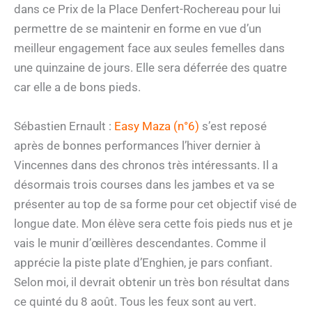
dans ce Prix de la Place Denfert-Rochereau pour lui
permettre de se maintenir en forme en vue d’un
meilleur engagement face aux seules femelles dans
une quinzaine de jours. Elle sera déferrée des quatre
car elle a de bons pieds.
Sébastien Ernault :
Easy Maza (n°6)
s’est reposé
après de bonnes performances l’hiver dernier à
Vincennes dans des chronos très intéressants. Il a
désormais trois courses dans les jambes et va se
présenter au top de sa forme pour cet objectif visé de
longue date. Mon élève sera cette fois pieds nus et je
vais le munir d’œillères descendantes. Comme il
apprécie la piste plate d’Enghien, je pars confiant.
Selon moi, il devrait obtenir un très bon résultat dans
ce quinté du 8 août. Tous les feux sont au vert.