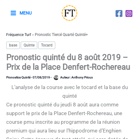
Aller
au
MENU
contenu
Fréquence Turf
>
Pronostic Tiercé Quarté Quinté+
base
Quinte
Tocard
Pronostic quinté du 8 août 2019 –
Prix de la Place Denfert-Rochereau
Pronostics Quinté
-
07/08/2019
-
Auteur :
Anthony Prioux
L’analyse de la course avec le tocard et la base du
quinté
Ce pronostic quinté du jeudi 8 août aura comme
support le prix de la Place Denfert-Rochereau, une
course pmu inscrite au programme de la réunion
premium qui aura lieu sur l’hippodrome d’Enghien