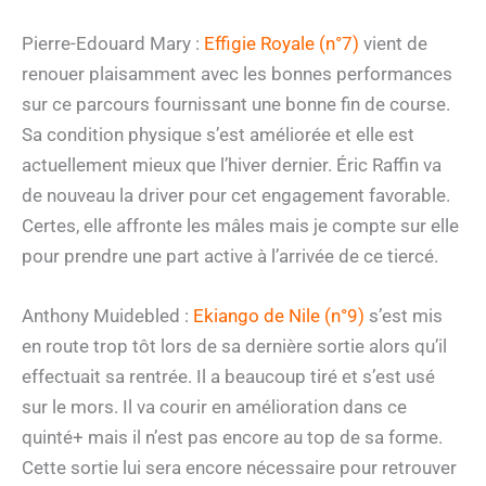
Pierre-Edouard Mary :
Effigie Royale (n°7)
vient de
renouer plaisamment avec les bonnes performances
sur ce parcours fournissant une bonne fin de course.
Sa condition physique s’est améliorée et elle est
actuellement mieux que l’hiver dernier. Éric Raffin va
de nouveau la driver pour cet engagement favorable.
Certes, elle affronte les mâles mais je compte sur elle
pour prendre une part active à l’arrivée de ce tiercé.
Anthony Muidebled :
Ekiango de Nile (n°9)
s’est mis
en route trop tôt lors de sa dernière sortie alors qu’il
effectuait sa rentrée. Il a beaucoup tiré et s’est usé
sur le mors. Il va courir en amélioration dans ce
quinté+ mais il n’est pas encore au top de sa forme.
Cette sortie lui sera encore nécessaire pour retrouver