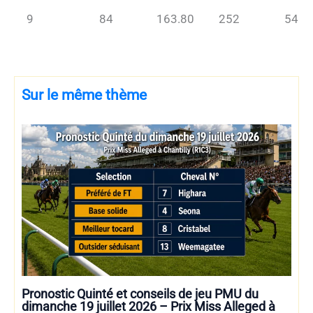
9
84
163.80
252
54
Sur le même thème
Pronostic Quinté et conseils de jeu PMU du
dimanche 19 juillet 2026 – Prix Miss Alleged à