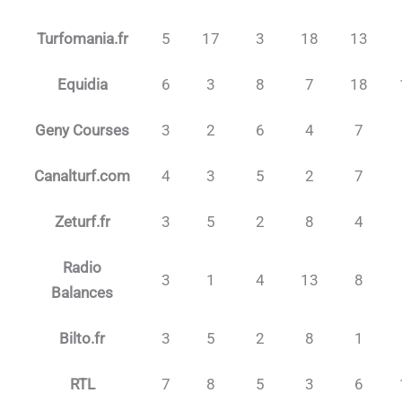
Turfomania.fr
5
17
3
18
13
Equidia
6
3
8
7
18
Geny Courses
3
2
6
4
7
Canalturf.com
4
3
5
2
7
Zeturf.fr
3
5
2
8
4
Radio
3
1
4
13
8
Balances
Bilto.fr
3
5
2
8
1
RTL
7
8
5
3
6