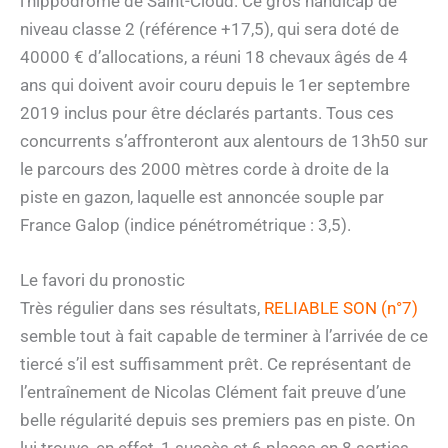
l’hippodrome de Saint-Cloud. Ce gros handicap de
niveau classe 2 (référence +17,5), qui sera doté de
40000 € d’allocations, a réuni 18 chevaux âgés de 4
ans qui doivent avoir couru depuis le 1er septembre
2019 inclus pour être déclarés partants. Tous ces
concurrents s’affronteront aux alentours de 13h50 sur
le parcours des 2000 mètres corde à droite de la
piste en gazon, laquelle est annoncée souple par
France Galop (indice pénétrométrique : 3,5).
Le favori du pronostic
Très régulier dans ses résultats,
RELIABLE SON (n°7)
semble tout à fait capable de terminer à l’arrivée de ce
tiercé s’il est suffisamment prêt. Ce représentant de
l’entraînement de Nicolas Clément fait preuve d’une
belle régularité depuis ses premiers pas en piste. On
lui trouve, en effet, 1 succès et 6 places en 8 sorties,