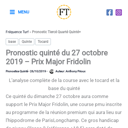
Aller
au
MENU
contenu
Fréquence Turf
>
Pronostic Tiercé Quarté Quinté+
base
Quinte
Tocard
Pronostic quinté du 27 octobre
2019 – Prix Major Fridolin
Pronostics Quinté
-
26/10/2019
-
Auteur :
Anthony Prioux
L’analyse complète de la course avec le tocard et la
base du quinté
Ce quinté du dimanche 27 octobre aura comme
support le Prix Major Fridolin, une course pmu inscrite
au programme de la réunion premium qui aura lieu sur
l’hippodrome de ParisLongchamp. Ce gros handicap