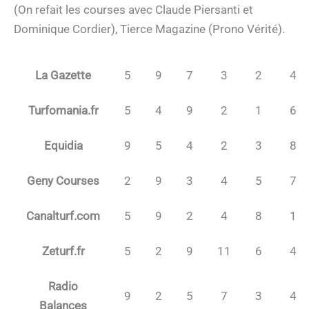
(On refait les courses avec Claude Piersanti et
Dominique Cordier), Tierce Magazine (Prono Vérité).
La Gazette
5
9
7
3
2
4
Turfomania.fr
5
4
9
2
1
6
Equidia
9
5
4
2
3
8
Geny Courses
2
9
3
4
5
7
Canalturf.com
5
9
2
4
8
1
Zeturf.fr
5
2
9
11
6
4
Radio
9
2
5
7
3
4
Balances