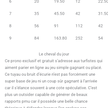
6
20
19.50
12
22.5
7
35
45.50
42
31.5
8
56
91
112
42
9
84
163.80
252
54
Le cheval du jour
Ce prono exclusif et gratuit s’adresse aux turfistes qui
aiment parier en ligne au jeu simple gagnant ou placé.
Ce tuyau ou bruit d’écurie n’est pas forcément une
super base de jeu ni un coup sûr gagnant à l’arrivée
car il s’élance souvent à une cote spéculative. C’est
plus un outsider capable de générer de beaux
rapports pmu car il possède une belle chance
théorique à défendre lorsque l’on analyse ses