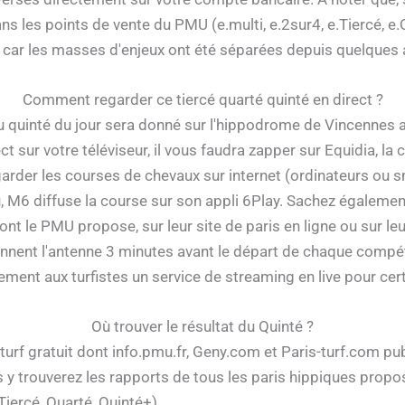
s les points de vente du PMU (e.multi, e.2sur4, e.Tiercé, e
 car les masses d'enjeux ont été séparées depuis quelques
Comment regarder ce tiercé quarté quinté en direct ?
du quinté du jour sera donné sur l'hippodrome de Vincennes 
t sur votre téléviseur, il vous faudra zapper sur Equidia, la
garder les courses de chevaux sur internet (ordinateurs ou s
 M6 diffuse la course sur son appli 6Play. Sachez égalemen
ont le PMU propose, sur leur site de paris en ligne ou sur leur
rennent l'antenne 3 minutes avant le départ de chaque compét
ment aux turfistes un service de streaming en live pour ce
Où trouver le résultat du Quinté ?
 turf gratuit dont info.pmu.fr, Geny.com et Paris-turf.com pu
ous y trouverez les rapports de tous les paris hippiques prop
 Tiercé, Quarté, Quinté+).