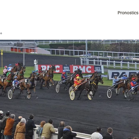
Pronostics
é+