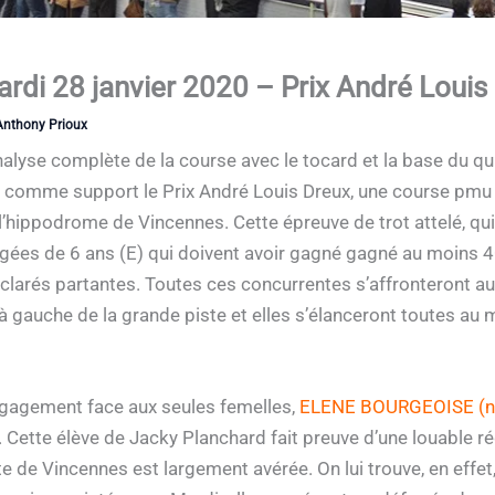
ardi 28 janvier 2020 – Prix André Louis
Anthony Prioux
nalyse complète de la course avec le tocard et la base du qu
ra comme support le Prix André Louis Dreux, une course pmu
 l’hippodrome de Vincennes. Cette épreuve de trot attelé, q
 âgées de 6 ans (E) qui doivent avoir gagné gagné au moin
éclarés partantes. Toutes ces concurrentes s’affronteront a
 gauche de la grande piste et elles s’élanceront toutes au
ngagement face aux seules femelles,
ELENE BOURGEOISE (n
é. Cette élève de Jacky Planchard fait preuve d’une louable r
te de Vincennes est largement avérée. On lui trouve, en effet