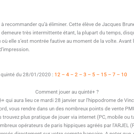
le à recommander qu’à éliminer. Cette élève de Jacques Bru
 demeure très intermittente étant, la plupart du temps, disqua
u où elle s’est montrée fautive au moment de la volte. Avant 
 d’impression.
e quinté du 28/01/2020 :
12 – 4 – 2 – 3 – 5 – 15 – 7 – 10
Comment jouer au quinté+ ?
é+ qui aura lieu ce mardi 28 janvier sur l'hippodrome de Vin
bord, vous rendre dans un des nombreux points de vente PMU
s trouvez plus pratique de jouer via internet (PC, mobile ou ta
mbreux opérateurs de paris hippiques agréés par l'ARJEL (Pm
versés directement sur votre compte bancaire. A noter que, s