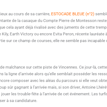
mieux au cours de sa carrière,
ESTOCADE BLEUE (n°2)
semble
entante de la casaque du Compte Pierre de Montesson reste 
e cela ayant déjà rivalisé avec des juments de cette trempe.
ile Kily, Earth Victory ou encore Evita Peron, récente lauréate
ortie sur ce champ de courses, elle ne semble pas incapable
 de malchance sur cette piste de Vincennes. Ce jour-là, cette
s la ligne d’arrivée alors qu’elle semblait posséder les ress
encore composer avec les aléas du parcours si elle veut obt
coup sûr gagnant à l’arrivée mais, si son driver, Antoine Lhér
t jouer les trouble-fête à l’arrivée de cet événement. Les turf
ser à sa candidature.