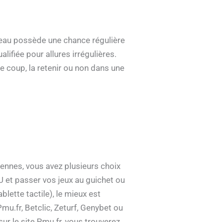
neau possède une chance régulière
lifiée pour allures irrégulières.
le coup, la retenir ou non dans une
cennes, vous avez plusieurs choix
 et passer vos jeux au guichet ou
blette tactile), le mieux est
u.fr, Betclic, Zeturf, Genybet ou
ur le site Pmu.fr, vous trouverez