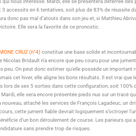
 qui nous intéresse. Mardi, elle se présentera déferrée des 
et 3 accessits en 6 tentatives, soit plus de 83% de réussite da
ura donc pas mal d’atouts dans son jeu et, si Matthieu Abriv
 victoire. Elle sera la favorite de ce pronostic.
MONE CRUZ (n°4)
constitue une base solide et incontournab
e Nicolas Bridault n’a encore que peu couru pour une jument
très peu. On peut donc estimer qu’elle possède un important 
mais cet hiver, elle aligne les bons résultats. Il est vrai que
ts lors de ses 5 sorties dans cette configuration, soit 100% d
. Mardi, elle sera encore présentée pieds nus sur un tracé q
 à nouveau, attaché les services de François Lagadeuc, un dri
cours, cette jument fiable devrait logiquement s’octroyer l’
 bénéficie d’un bon déroulement de course. Les parieurs qui
ndidature sans prendre trop de risques.