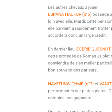
Les autres chevaux à jouer
ESPANA HAUFOR (n°5)
possède ap
loin avec elle. Mardi, cette pensio
elle parvient à rapidement trotter 
accordera donc un large crédit.
En dernier lieu,
EGERIE QUESNOT 
cette protégée de Roman Jajolet r
conviendra de s’en méfier particul
bon souvenir des parieurs.
HAVEFUNWITHME (n°7)
et
VANITY
performantes sur pistes plates. 
combinaison gagnante.
On aurait pu en citer d’autres.