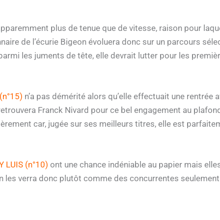
paremment plus de tenue que de vitesse, raison pour laquel
nnaire de l’écurie Bigeon évoluera donc sur un parcours sélec
parmi les juments de tête, elle devrait lutter pour les premiè
(n°15)
n’a pas démérité alors qu’elle effectuait une rentrée 
etrouvera Franck Nivard pour ce bel engagement au plafond 
ièrement car, jugée sur ses meilleurs titres, elle est parfai
 LUIS (n°10)
ont une chance indéniable au papier mais ell
On les verra donc plutôt comme des concurrentes seulement