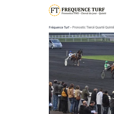
Aller
au
contenu
Fréquence Turf
>
Pronostic Tiercé Quarté Quint