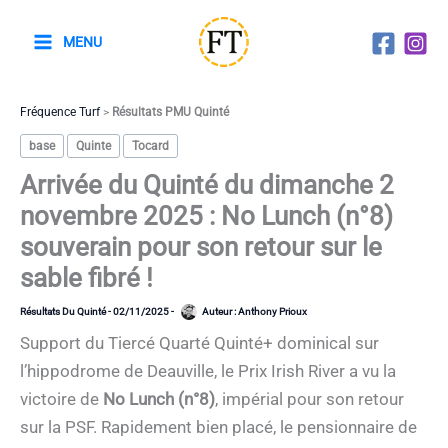
Aller
au
MENU
contenu
Fréquence Turf
>
Résultats PMU Quinté
base
Quinte
Tocard
Arrivée du Quinté du dimanche 2
novembre 2025 : No Lunch (n°8)
souverain pour son retour sur le
sable fibré !
Résultats Du Quinté
-
02/11/2025
-
Auteur :
Anthony Prioux
Support du Tiercé Quarté Quinté+ dominical sur
l’hippodrome de Deauville, le Prix Irish River a vu la
victoire de
No Lunch (n°8)
, impérial pour son retour
sur la PSF. Rapidement bien placé, le pensionnaire de