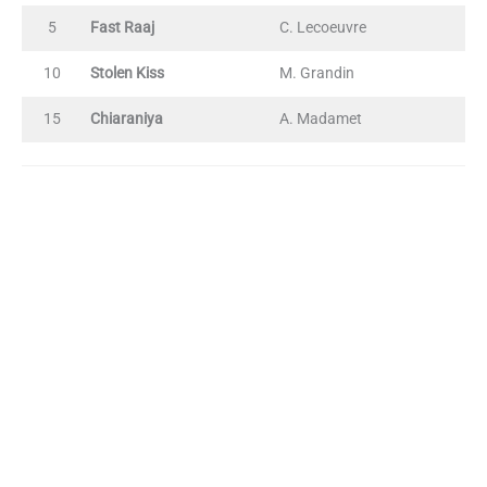
5
Fast Raaj
C. Lecoeuvre
10
Stolen Kiss
M. Grandin
15
Chiaraniya
A. Madamet