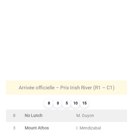
Arrivée officielle – Prix Irish River (R1 – C1)
8
3
5
10
15
8
No Lunch
M. Guyon
3
Mount Athos
I. Mendizabal