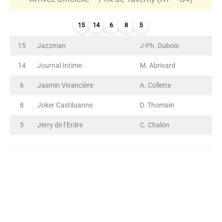
15
14
6
8
5
15
Jazzman
J-Ph. Dubois
14
Journal Intime
M. Abrivard
6
Jasmin Vivancière
A. Collette
8
Joker Castiluanne
D. Thomain
5
Jerry de l’Erdre
C. Chalon