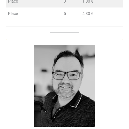
Placé
3
1,80 €
Placé
5
4,30 €