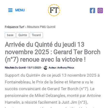
Aller
au
MENU
contenu
Fréquence Turf
>
Résultats PMU Quinté
base
Quinte
Tocard
Arrivée du Quinté du jeudi 13
novembre 2025 : Gerard Ter Borch
(n°7) renoue avec la victoire !
Résultats Du Quinté
-
13/11/2025
-
Auteur :
Anthony Prioux
Support du Quinté+ de ce jeudi 13 novembre 2025 à
Fontainebleau, le Prix de la Seine et Marne a vu le
succès convaincant de Gerard Ter Borch (n°7). Le
pensionnaire de Mikel Delzangles, monté par Antoine
Hamelin, a résisté facilement à Just Jim (n°3),