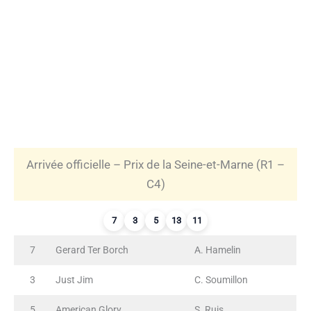
Arrivée officielle – Prix de la Seine-et-Marne (R1 –
C4)
7
3
5
13
11
7
Gerard Ter Borch
A. Hamelin
3
Just Jim
C. Soumillon
5
American Glory
S. Ruis