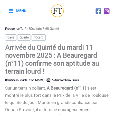
Aller
au
MENU
contenu
Fréquence Turf
>
Résultats PMU Quinté
base
Quinte
Tocard
Arrivée du Quinté du mardi 11
novembre 2025 : A Beauregard
(n°11) confirme son aptitude au
terrain lourd !
Résultats Du Quinté
-
12/11/2025
-
Auteur :
Anthony Prioux
Sur un terrain collant,
A Beauregard (n°11)
s’est
montré le plus fort dans le Prix de la Ville de Toulouse,
le quinté du jour. Monté en grande confiance par
Dorian Provost, il a dominé courageusement