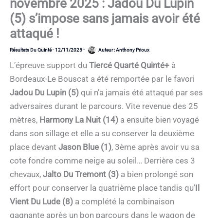
novembre 2025 : Jadou Du Lupin
(5) s’impose sans jamais avoir été
attaqué !
Résultats Du Quinté
-
12/11/2025
-
Auteur :
Anthony Prioux
L’épreuve support du
Tiercé Quarté Quinté+
à
Bordeaux-Le Bouscat a été remportée par le favori
Jadou Du Lupin (5)
qui n’a jamais été attaqué par ses
adversaires durant le parcours. Vite revenue des 25
mètres,
Harmony La Nuit (14)
a ensuite bien voyagé
dans son sillage et elle a su conserver la deuxième
place devant
Jason Blue (1)
, 3ème après avoir vu sa
cote fondre comme neige au soleil… Derrière ces 3
chevaux,
Jalto Du Tremont (3)
a bien prolongé son
effort pour conserver la quatrième place tandis qu’
Il
Vient Du Lude (8)
a complété la combinaison
gagnante après un bon parcours dans le wagon de