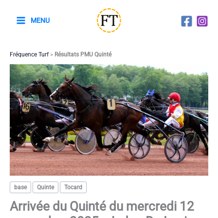
Aller
au
MENU
contenu
Fréquence Turf
>
Résultats PMU Quinté
base
Quinte
Tocard
Arrivée du Quinté du mercredi 12