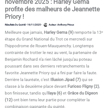
novembre 2025 : Harley Gema
profite des malheurs de Jeannette
Priory !
Résultats Du Quinté
-
19/11/2025
-
Auteur :
Anthony Prioux
Meilleure que jamais,
Harley Gema (9)
remporte la 13ᵉ
étape du Grand National du Trot ce mercredi sur
l’hippodrome de Rouen-Mauquenchy. Longtemps
contrainte de trotter le nez au vent, la partenaire de
Benjamin Rochard n’a rien lâché jusqu’au poteau
poussant dans ses derniers retranchements la
favorite Jeannette Priory qui a fini par faire la faute.
Derrière la lauréate, c’est
Illusion Jipad (7)
qui se
classe à la deuxième place devant
Furioso Fligny (2)
,
bon finisseur, tandis qu’
Ilaya (6)
et
Grâce du Digeon
(12)
ont bien tenu leur partie pour compléter la
combinaison gagnante du quinté.