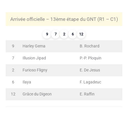
Arrivée officielle – 13ème étape du GNT (R1 – C1)
9
7
2
6
12
9
Harley Gema
B. Rochard
7
Illusion Jipad
P.-P. Ploquin
2
Furioso Fligny
E. De Jesus
6
Ilaya
F. Lagadeuc
12
Grâce du Digeon
E. Raffin