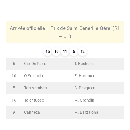
Arrivée officielle – Prix de Saint-Céneri-le-Gérei (R1
– C1)
15
16
11
5
12
6
Ciel De Paris
T. Bachelot
10
O Sole Mio
E. Hardouin
5
Tortisambert
S. Pasquier
16
Talentuoso
M. Grandin
9
Canneza
M. Barzalona