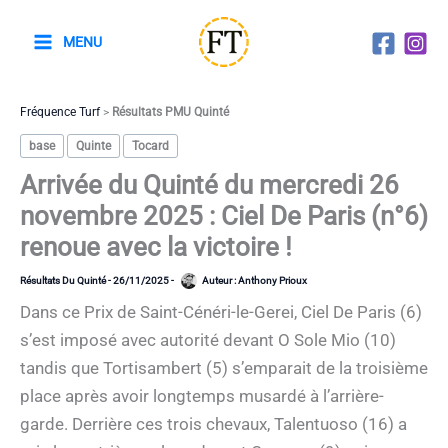
Aller
au
MENU
contenu
Fréquence Turf
>
Résultats PMU Quinté
base
Quinte
Tocard
Arrivée du Quinté du mercredi 26
novembre 2025 : Ciel De Paris (n°6)
renoue avec la victoire !
Résultats Du Quinté
-
26/11/2025
-
Auteur :
Anthony Prioux
Dans ce Prix de Saint-Cénéri-le-Gerei, Ciel De Paris (6)
s’est imposé avec autorité devant O Sole Mio (10)
tandis que Tortisambert (5) s’emparait de la troisième
place après avoir longtemps musardé à l’arrière-
garde. Derrière ces trois chevaux, Talentuoso (16) a