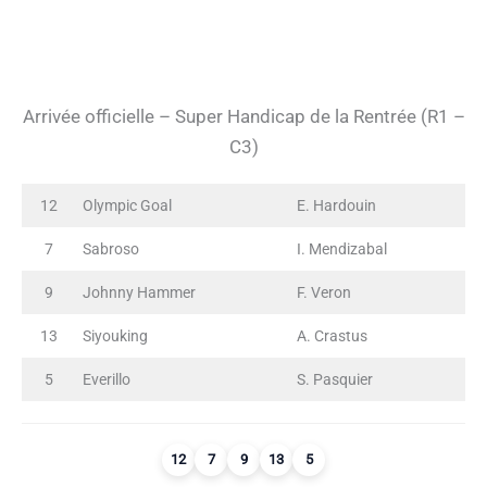
Arrivée officielle – Super Handicap de la Rentrée (R1 –
C3)
12
Olympic Goal
E. Hardouin
7
Sabroso
I. Mendizabal
9
Johnny Hammer
F. Veron
13
Siyouking
A. Crastus
5
Everillo
S. Pasquier
12
7
9
13
5