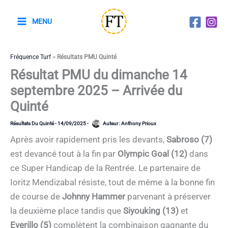
Aller
au
MENU
contenu
Fréquence Turf
>
Résultats PMU Quinté
Résultat PMU du dimanche 14
septembre 2025 – Arrivée du
Quinté
Résultats Du Quinté
-
14/09/2025
-
Auteur :
Anthony Prioux
Après avoir rapidement pris les devants,
Sabroso (7)
est devancé tout à la fin par
Olympic Goal (12)
dans
ce Super Handicap de la Rentrée. Le partenaire de
Ioritz Mendizabal résiste, tout de même à la bonne fin
de course de
Johnny Hammer
parvenant à préserver
la deuxième place tandis que
Siyouking (13)
et
Everillo (5)
complètent la combinaison gagnante du