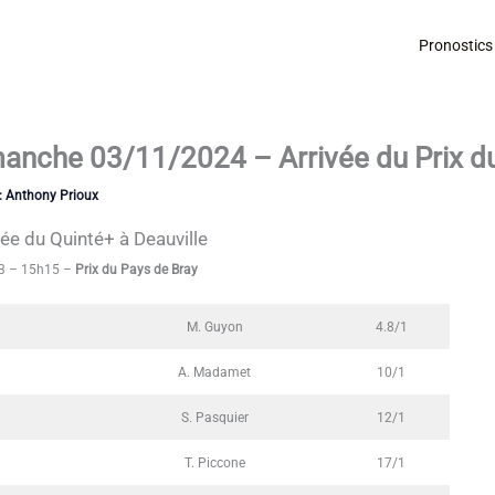
Pronostics
manche 03/11/2024 – Arrivée du Prix d
:
Anthony Prioux
vée du Quinté+ à Deauville
3 – 15h15 –
Prix du Pays de Bray
M. Guyon
4.8/1
A. Madamet
10/1
S. Pasquier
12/1
T. Piccone
17/1