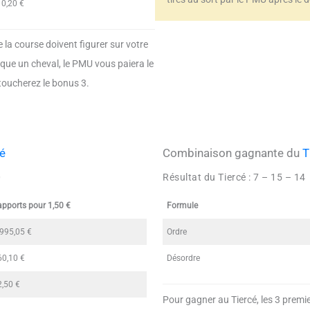
10,20 €
 la course doivent figurer sur votre
nque un cheval, le PMU vous paiera le
toucherez le bonus 3.
é
Combinaison gagnante du
T
0
Résultat du Tiercé :
7 – 15 – 14
apports pour 1,50 €
Formule
 995,05 €
Ordre
60,10 €
Désordre
2,50 €
Pour gagner au Tiercé, les 3 premie