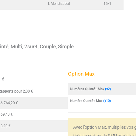
I. Mendizabal
15/1
nté, Multi, 2sur4, Couplé, Simple
Option Max
– 6
Numéros Quinté+ Max
(x2)
Rapports pour 2,00 €
Numéro Quinté+ Max
(x10)
46 764,20 €
669,40 €
13,20 €
Avec l’option Max, multipliez vos
tirés au sort par le PMU après le 