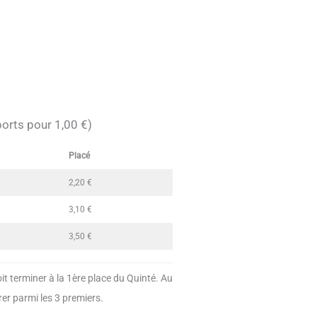
orts pour 1,00 €)
Placé
2,20 €
3,10 €
3,50 €
it terminer à la 1ère place du Quinté. Au
rer parmi les 3 premiers.