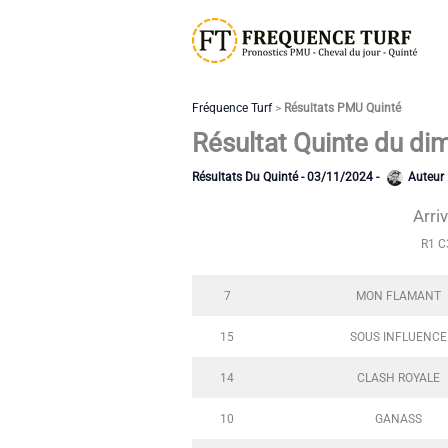
Aller
au
contenu
Fréquence Turf
>
Résultats PMU Quinté
Résultat Quinte du di
Résultats Du Quinté
-
03/11/2024
-
Auteur 
Arri
R1 C
7
MON FLAMANT
15
SOUS INFLUENCE
14
CLASH ROYALE
10
GANASS