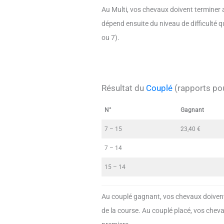
Au Multi, vos chevaux doivent terminer 
dépend ensuite du niveau de difficulté qu
ou 7).
Résultat du
Couplé
(rapports pou
N°
Gagnant
7 – 15
23,40 €
7 – 14
15 – 14
Au couplé gagnant, vos chevaux doivent
de la course. Au couplé placé, vos chev