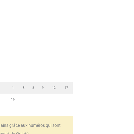
1
3
8
9
12
17
16
 gains grâce aux numéros qui sont
départ du Quinté.