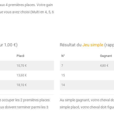
aux 4 premières places. Votre gain
e vous avez choisi (Multi en 4, 5, 6
r 1,00 €)
Résultat du
Jeu simple
(rapp
Placé
N°
Gagnant
10,70 €
7
4,80 €
13,60 €
15
18,10 €
14
 occuper les 2 premières places
Au simple gagnant, votre cheval do
aux doivent terminer parmi les 3
simple placé, votre cheval doit figu