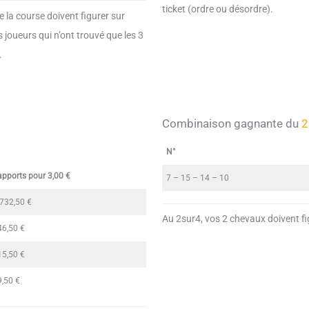
ticket (ordre ou désordre).
 la course doivent figurer sur
s joueurs qui n’ont trouvé que les 3
.
Combinaison gagnante du
2
N°
apports pour 3,00 €
7 – 15 – 14 – 10
 732,50 €
Au 2sur4, vos 2 chevaux doivent fi
46,50 €
15,50 €
9,50 €