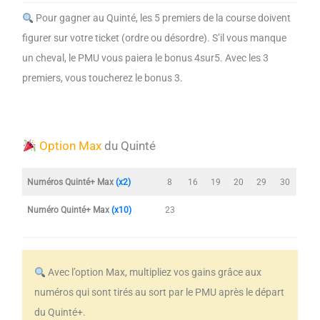
Pour gagner au Quinté, les 5 premiers de la course doivent
figurer sur votre ticket (ordre ou désordre). S’il vous manque
un cheval, le PMU vous paiera le bonus 4sur5. Avec les 3
premiers, vous toucherez le bonus 3.
Option Max
du Quinté
Numéros Quinté+ Max
(x2)
8
16
19
20
29
30
Numéro Quinté+ Max
(x10)
23
Avec l’option Max, multipliez vos gains grâce aux
numéros qui sont tirés au sort par le PMU après le départ
du Quinté+.