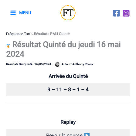
Aller
au
MENU
contenu
Fréquence Turf
>
Résultats PMU Quinté
Résultat Quinté du jeudi 16 mai
2024
Résultats Du Quinté
-
16/05/2024
-
Auteur :
Anthony Prioux
Arrivée du Quinté
9 – 11 – 8 – 1 – 4
Replay
Revoir la course