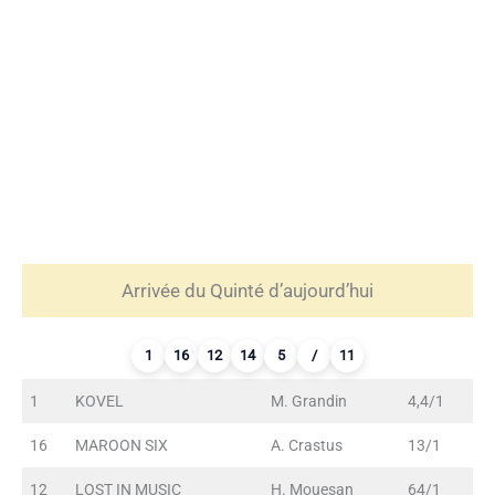
Arrivée du Quinté d’aujourd’hui
1
16
12
14
5
/
11
1
KOVEL
M. Grandin
4,4/1
16
MAROON SIX
A. Crastus
13/1
12
LOST IN MUSIC
H. Mouesan
64/1