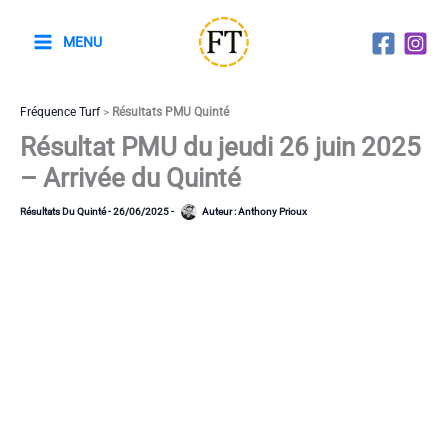
Aller
au
MENU
contenu
Fréquence Turf
>
Résultats PMU Quinté
Résultat PMU du jeudi 26 juin 2025
– Arrivée du Quinté
Résultats Du Quinté
-
26/06/2025
-
Auteur :
Anthony Prioux