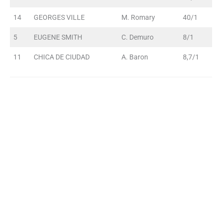
14
GEORGES VILLE
M. Romary
40/1
5
EUGENE SMITH
C. Demuro
8/1
11
CHICA DE CIUDAD
A. Baron
8,7/1