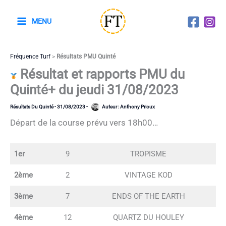
Aller
au
MENU
contenu
Fréquence Turf
>
Résultats PMU Quinté
Résultat et rapports PMU du
Quinté+ du jeudi 31/08/2023
Résultats Du Quinté
-
31/08/2023
-
Auteur :
Anthony Prioux
Départ de la course prévu vers 18h00…
1er
9
TROPISME
2ème
2
VINTAGE KOD
3ème
7
ENDS OF THE EARTH
4ème
12
QUARTZ DU HOULEY