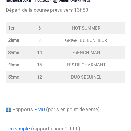
Résultats Du Quinté
-
11/09/2023
-
Auteur :
Anthony Prioux
Départ de la course prévu vers 13h50.
1er
6
HOT SUMMER
2ème
3
GRIGRI DU BONHEUR
3ème
14
FRENCH MAN
4ème
15
FESTIF CHARMANT
5ème
12
DUO SEGUINEL
Rapports
PMU
(paris en point de vente)
Jeu simple
(rapports pour 1,00 €)