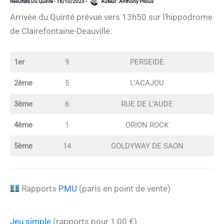
Résultats Du Quinté
-
16/10/2023
-
Auteur :
Anthony Prioux
Arrivée du Quinté prévue vers 13h50 sur l’hippodrome
de Clairefontaine-Deauville.
1er
9
PERSEIDE
2ème
5
L’ACAJOU
3ème
6
RUE DE L’AUDE
4ème
1
ORION ROCK
5ème
14
GOLDYWAY DE SAON
Rapports
PMU
(paris en point de vente)
Jeu simple
(rapports pour 1,00 €)